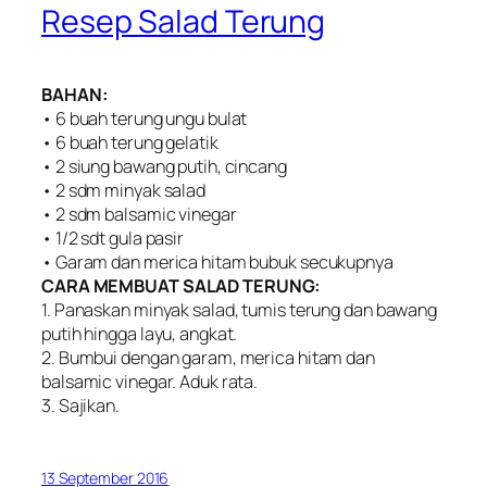
Resep Salad Terung
BAHAN:
• 6 buah terung ungu bulat
• 6 buah terung gelatik
• 2 siung bawang putih, cincang
• 2 sdm minyak salad
• 2 sdm balsamic vinegar
• 1/2 sdt gula pasir
• Garam dan merica hitam bubuk secukupnya
CARA MEMBUAT SALAD TERUNG:
1. Panaskan minyak salad, tumis terung dan bawang
putih hingga layu, angkat.
2. Bumbui dengan garam, merica hitam dan
balsamic vinegar. Aduk rata.
3. Sajikan.
13 September 2016