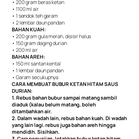
• 200 gram beras ketan
• 1100 ml air
• 1 sendok teh garam
• 2 lembar daun pandan
BAHAN KUAH:
• 200 gram gula merah, disisir halus
• 150 gram daging durian
• 200 ml air
BAHAN AREH:
• 150 ml santan kental
• 1 lembar daun pandan
• Garam secukupnya
CARA MEMBUAT BUBUR KETAN HITAM SAUS
DURIAN:
1. Rebus bahan bubur sampai matang sambil
diaduk (kalau belum matang, boleh
ditambahkan air.
2. Dalam wadah lain, rebus bahan kuah. Di wadah
yang lain lagi. rebus juga bahan areh hingga
mendidih. Sisihkan.
3. Cara penyajian, letakkan bubur ketan hitam