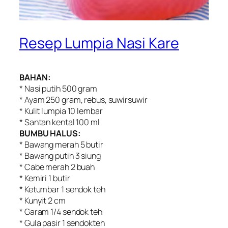
Resep Lumpia Nasi Kare
BAHAN:
* Nasi putih 500 gram
* Ayam 250 gram, rebus, suwirsuwir
* Kulit lumpia 10 lembar
* Santan kental 100 ml
BUMBU HALUS:
* Bawang merah 5 butir
* Bawang putih 3 siung
* Cabe merah 2 buah
* Kemiri 1 butir
* Ketumbar 1 sendok teh
* Kunyit 2 cm
* Garam 1/4 sendok teh
* Gula pasir 1 sendokteh