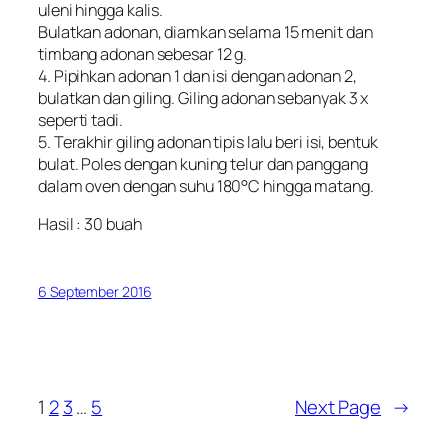
uleni hingga kalis.
Bulatkan adonan, diamkan selama 15 menit dan
timbang adonan sebesar 12 g.
4. Pipihkan adonan 1 dan isi dengan adonan 2,
bulatkan dan giling. Giling adonan sebanyak 3 x
seperti tadi.
5. Terakhir giling adonan tipis lalu beri isi, bentuk
bulat. Poles dengan kuning telur dan panggang
dalam oven dengan suhu 180°C hingga matang.
Hasil : 30 buah
6 September 2016
1
2
3
…
5
Next Page
→