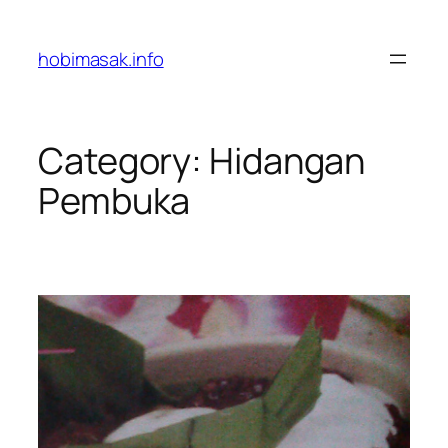
Skip
to
hobimasak.info
content
Category:
Hidangan
Pembuka