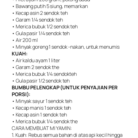
• Bawang putih 5 siung, memarkan
• Kecap asin 2 sendok teh
• Garam 1/4 sendok teh
• Merica bubuk 1/2 sendok teh
• Gula pasir 1/4 sendok teh
• Air 200 ml
• Minyak goreng 1 sendok -nakan, untuk menumis
KUAH:
• Air kaldu ayam 1 liter
• Garam 2 sendok the
• Merica bubuk 1/4 sendokteh
• Gula pasir 1/2 sendok teh
BUMBU PELENGKAP (UNTUK PENYAJIAN PER
PORSI):
• Minyak sayur 1 sendok teh
• Kecap manis 1 sendok teh
• Kecap asin 1 sendok teh
• Merica bubuk 1/4 sendok the
CARA MEMBUAT MI YAMIN:
1. Kuah: Rebus semua bahan di atas api kecil hingga