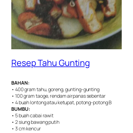
Resep Tahu Gunting
BAHAN:
• 400 gram tahu, goreng, gunting-gunting
• 100 gram taoge, rendam airpanas sebentar
• 4 buah lontong atau ketupat, potong-potong B
BUMBU:
• 5 buah cabai rawit
• 2 siung bawang putih
• 3 cm kencur