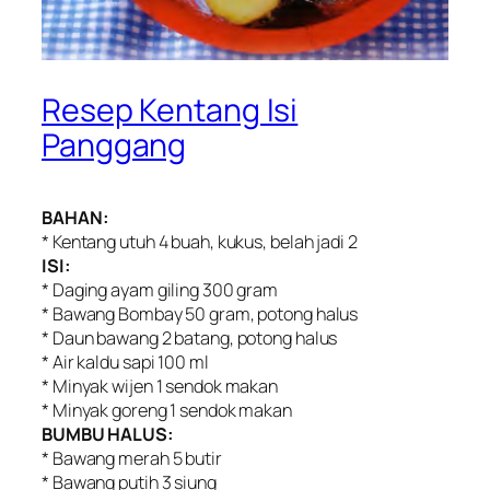
Resep Kentang Isi
Panggang
BAHAN:
* Kentang utuh 4 buah, kukus, belah jadi 2
ISI:
* Daging ayam giling 300 gram
* Bawang Bombay 50 gram, potong halus
* Daun bawang 2 batang, potong halus
* Air kaldu sapi 100 ml
* Minyak wijen 1 sendok makan
* Minyak goreng 1 sendok makan
BUMBU HALUS:
* Bawang merah 5 butir
* Bawang putih 3 siung