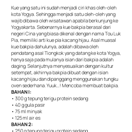
Kue yang satu ini sudah menjadi ciri khas oleh-oleh
kota Yogya. Sehingga menjadi satu oleh-oleh yang
wajib dibawa oleh wisatawan apabila berkunjung ke
Yogyakarta. Sebenarnya kue bakpia berasal dari
negeri Cina yang biasa dikenal dengan nama Tou Luk
Pia, memiliki arti kue pia kacang hijau. Asal muasal
kue bakpia dahulunya, adalah dibawa oleh
pendatang asal Tiongkok yang datang ke kota Yogya,
hanya saja pada mulanya isian dari bakpia adalah
daging. Selanjutnya menyesuaikan dengan kultur
setempat, akhirnya bakpia dibuat dengan isian
kacang hijau dan dipanggang menggunakan tungku
oven sederhana. Yuuk…! Mencoba membuat bakpia.
BAHAN I:
• 300 g tepung terigu protein sedang
• 40 g gula pasir
• 75 ml minyak
• 125 ml air es
BAHAN 2:
• 250 g tepung terigu protein sedang