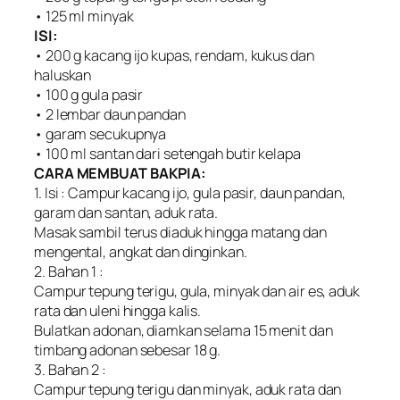
• 125 ml minyak
ISI:
• 200 g kacang ijo kupas, rendam, kukus dan
haluskan
• 100 g gula pasir
• 2 lembar daun pandan
• garam secukupnya
• 100 ml santan dari setengah butir kelapa
CARA MEMBUAT BAKPIA:
1. Isi : Campur kacang ijo, gula pasir, daun pandan,
garam dan santan, aduk rata.
Masak sambil terus diaduk hingga matang dan
mengental, angkat dan dinginkan.
2. Bahan 1 :
Campur tepung terigu, gula, minyak dan air es, aduk
rata dan uleni hingga kalis.
Bulatkan adonan, diamkan selama 15 menit dan
timbang adonan sebesar 18 g.
3. Bahan 2 :
Campur tepung terigu dan minyak, aduk rata dan