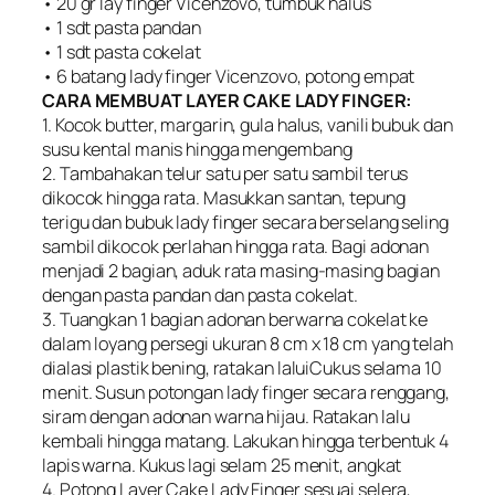
• 20 gr lay finger Vicenzovo, tumbuk halus
• 1 sdt pasta pandan
• 1 sdt pasta cokelat
• 6 batang lady finger Vicenzovo, potong empat
CARA MEMBUAT LAYER CAKE LADY FINGER:
1. Kocok butter, margarin, gula halus, vanili bubuk dan
susu kental manis hingga mengembang
2. Tambahakan telur satu per satu sambil terus
dikocok hingga rata. Masukkan santan, tepung
terigu dan bubuk lady finger secara berselang seling
sambil dikocok perlahan hingga rata. Bagi adonan
menjadi 2 bagian, aduk rata masing-masing bagian
dengan pasta pandan dan pasta cokelat.
3. Tuangkan 1 bagian adonan berwarna cokelat ke
dalam loyang persegi ukuran 8 cm x 18 cm yang telah
dialasi plastik bening, ratakan laluiCukus selama 10
menit. Susun potongan lady finger secara renggang,
siram dengan adonan warna hijau. Ratakan lalu
kembali hingga matang. Lakukan hingga terbentuk 4
lapis warna. Kukus lagi selam 25 menit, angkat
4. Potong Layer Cake Lady Finger sesuai selera,