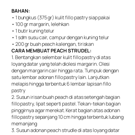
BAHAN:
• 1 bungkus (375 gr) kulit fillo pastry siap pakai
• 100 gr margarin, lelehkan
• 1 butir kuning telur
• 1 sdm susu cair, campur dengan kuning telur
• 200 gr buah peach kalengan, tiriskan
CARA MEMBUAT PEACH STRUDEL:
1. Bentangkan selembar kulit fillo pastry di atas
loyang datar yang telah diolesi margarin. Olesi
dengan margarin cair hingga rata. Tumpuk dengan
satu lembar adonan fillo pastry lain. Lanjutkan
melapis hingga terbentuk 6 lembar lapisan fillo
pastry
2. Susun irisan buah peach di atas setengah bagian
fillo pastry, lipat seperti pastel. Tekan-tekan bagian
pinggirnya agar merekat. Kerat bagian atas adonan
fillo pastry sepanjang 10 cm hingga terbentuk lubang
memanjang
3. Susun adonan peach strudle di atas loyang datar