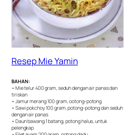
Resep Mie Yamin
BAHAN:
• Mie telur 400 gram, seduh dengan air panas dan
tiriskan
• Jamur merang 100 gram, ootong-potong
• Sawi pokchoy 100 gram, potong-potong dan seduh
dengan air panas
• Daun bawang 1 batang, potong halus, untuk
pelengkap
• Filet ayam 200 gram, potong dadu