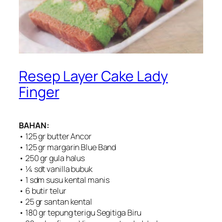
Resep Layer Cake Lady
Finger
BAHAN:
• 125 gr butter Ancor
• 125 gr margarin Blue Band
• 250 gr gula halus
• ¼ sdt vanilla bubuk
• 1 sdm susu kental manis
• 6 butir telur
• 25 gr santan kental
• 180 gr tepung terigu Segitiga Biru