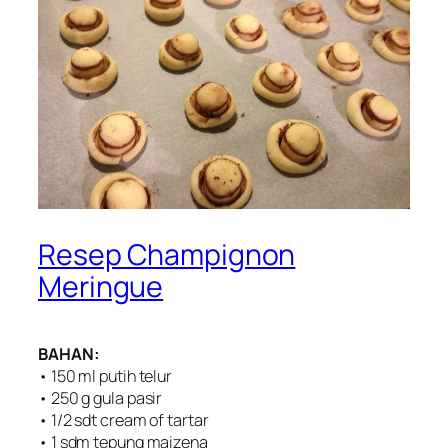
Resep Champignon
Meringue
BAHAN:
• 150 ml putih telur
• 250 g gula pasir
• 1/2 sdt cream of tartar
• 1 sdm tepung maizena