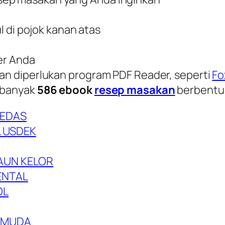
l di pojok kanan atas
er Anda
n diperlukan program PDF Reader, seperti
Fo
ebanyak
586
ebook
resep masakan
berbentuk 
PEDAS
 USDEK
AUN KELOR
ENTAL
OL
 MUDA