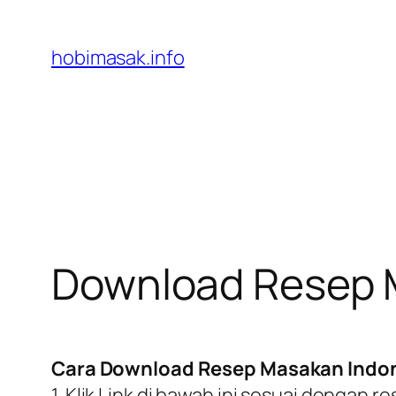
Skip
to
hobimasak.info
content
Download Resep
Cara Download Resep Masakan Indo
1. Klik Link di bawah ini sesuai dengan