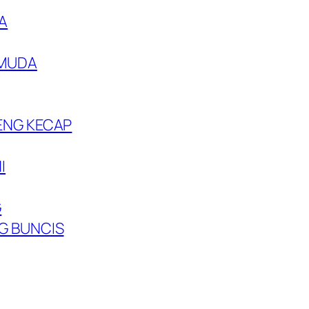
A
 MUDA
ENG KECAP
I
G
G BUNCIS