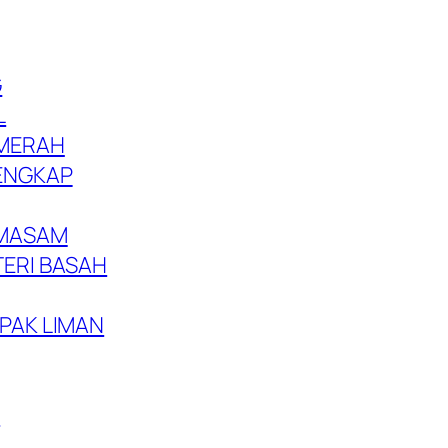
G
L
MERAH
ENGKAP
 MASAM
ERI BASAH
PAK LIMAN
G