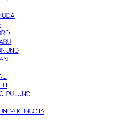
MUDA
G
ORO
LABU
GUNUNG
NAN
AU
TIH
NG-PULUNG
BUNGA KEMBOJA