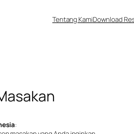
Tentang Kami
Download Re
 Masakan
nesia
:
 resep masakan yang Anda inginkan