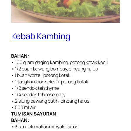
Kebab Kambing
BAHAN:
• 100 gram daging kambing, potong kotak kecil
• 1/2 buah bawang bombay, cincang halus
• I buah wortel, potong kotak
• 1 tangkai daun seledri, potong kotak
• 1/2 sendok teh thyme
• 1/4 sendok teh rosemary
• 2 siung bawang putih, cincang halus
• 500 ml air
TUMISAN SAYURAN:
BAHAN:
• 3 sendok makan minyak zaitun