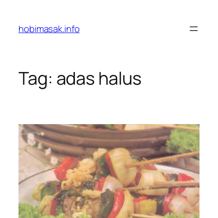
Skip
to
hobimasak.info
content
Tag:
adas halus