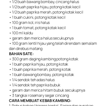
• 1/2 buah bawang bombay, cincang halus
• 1/2 buah paprika hijau, potong kotak kecil
• 1/2 buah paprika merah, potong kotak kecil
• 1 buah cukini, potong kotak kecil
• 100 gram kol, iris halus
• 1 buah tomat, potong kotak kecil
• 100 ml kaldu
• garam dan merica halus secukupnya
• 100 gram lentil hijau yang telah direndam semalam
dan direbus matang
BAHAN SATE:
• 300 gram daging kambing potong kotak
• 1 buah paprika hijau, potong kotak
• 1 buah paprika merah, potong kotak
• 1 buah bawang bombay, potong kotak
• 1/4 sendok teh adas halus
• 1/4 sendok teh paprika bubuk
• garam dan merica hitam bubuk secukupnya
• 3 tangkai rosemary segar cincang
CARA MEMBUAT KEBAB KAMBING:
1. Rebus bahan I hingga kental. Saring dan gunakan