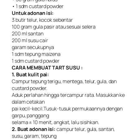
• 1 sdm custard powder
Untuk adonan isi:
3 butir telur, kocok sebentar
100 gram gula pasir atau sesuai selera
200 ml santan
200 ml susu cair
garam secukupnya
1 sdm tepung maizena
1 sdm custard powder
CARA MEMBUAT TART SUSU :
1. Buat kulit pai:
Campur tepung terigu, mentega, telur, gula, dan
custard powder.
Aduk perlahan hingga tercampur rata. Masukkan ke
dalam cetakan
pai kecil-kecil.Tusuk-tusuk permukaannya dengan
garpu, panggang
selama ± 10 menit, angkat, lalu sisihkan.
2. Buat adonan isi:
campur telur, gula, santan,
susu, garam, tepung