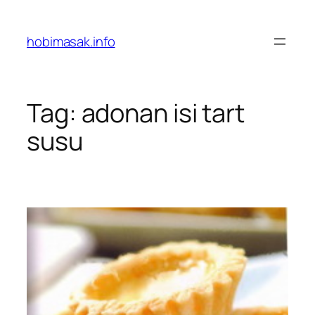
Skip
to
hobimasak.info
content
Tag:
adonan isi tart
susu