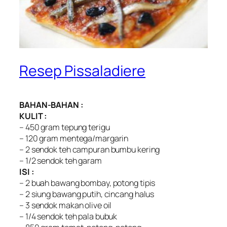
Resep Pissaladiere
BAHAN-BAHAN :
KULIT :
– 450 gram tepung terigu
– 120 gram mentega/margarin
– 2 sendok teh campuran bumbu kering
– 1/2 sendok teh garam
ISI :
– 2 buah bawang bombay, potong tipis
– 2 siung bawang putih, cincang halus
– 3 sendok makan olive oil
– 1/4 sendok teh pala bubuk