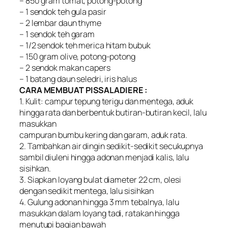
– 850 gram tomat, potong-potong
– 1 sendok teh gula pasir
– 2 lembar daun thyme
– 1 sendok teh garam
– 1/2 sendok teh merica hitam bubuk
– 150 gram olive, potong-potong
– 2 sendok makan capers
– 1 batang daun seledri, iris halus
CARA MEMBUAT PISSALADIERE :
1. Kulit: campur tepung terigu dan mentega, aduk
hingga rata dan berbentuk butiran-butiran kecil, lalu
masukkan
campuran bumbu kering dan garam, aduk rata.
2. Tambahkan air dingin sedikit-sedikit secukupnya
sambil diuleni hingga adonan menjadi kalis, lalu
sisihkan.
3. Siapkan loyang bulat diameter 22 cm, olesi
dengan sedikit mentega, lalu sisihkan
4. Gulung adonan hingga 3 mm tebalnya, lalu
masukkan dalam loyang tadi, ratakan hingga
menutupi bagian bawah