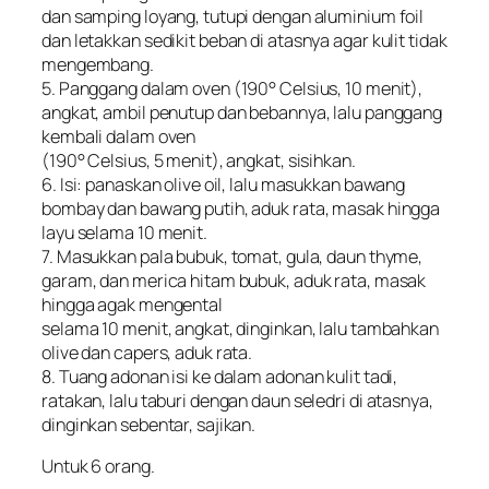
dan samping loyang, tutupi dengan aluminium foil
dan letakkan sedikit beban di atasnya agar kulit tidak
mengembang.
5. Panggang dalam oven (190° Celsius, 10 menit),
angkat, ambil penutup dan bebannya, lalu panggang
kembali dalam oven
(190° Celsius, 5 menit), angkat, sisihkan.
6. Isi: panaskan olive oil, lalu masukkan bawang
bombay dan bawang putih, aduk rata, masak hingga
layu selama 10 menit.
7. Masukkan pala bubuk, tomat, gula, daun thyme,
garam, dan merica hitam bubuk, aduk rata, masak
hingga agak mengental
selama 10 menit, angkat, dinginkan, lalu tambahkan
olive dan capers, aduk rata.
8. Tuang adonan isi ke dalam adonan kulit tadi,
ratakan, lalu taburi dengan daun seledri di atasnya,
dinginkan sebentar, sajikan.
Untuk 6 orang.