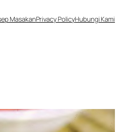
sep Masakan
Privacy Policy
Hubungi Kami