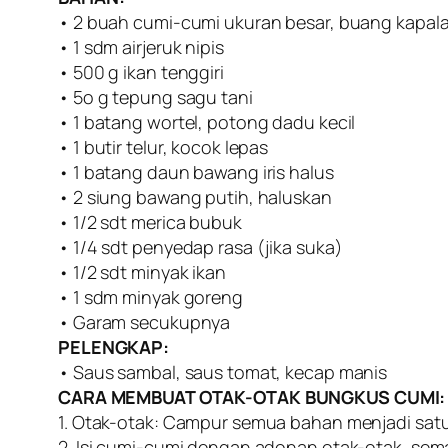
• 2 buah cumi-cumi ukuran besar, buang kapala, 
• 1 sdm airjeruk nipis
• 500 g ikan tenggiri
• 5o g tepung sagu tani
• 1 batang wortel, potong dadu kecil
• 1 butir telur, kocok lepas
• 1 batang daun bawang iris halus
• 2 siung bawang putih, haluskan
• 1/2 sdt merica bubuk
• 1/4 sdt penyedap rasa (jika suka)
• 1/2 sdt minyak ikan
• 1 sdm minyak goreng
• Garam secukupnya
PELENGKAP:
• Saus sambal, saus tomat, kecap manis
CARA MEMBUAT OTAK-OTAK BUNGKUS CUMI:
1. Otak-otak: Campur semua bahan menjadi satu
2. Isi cumi-cumi dengan adonan otak-otak, sema