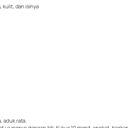
kulit, dan isinya
, aduk rata.
t ujungnya dengan lidi. Kukus 10 menit, angkat, biark