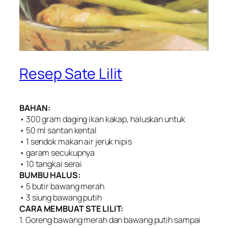
Resep Sate Lilit
BAHAN:
• 300 gram daging ikan kakap, haluskan untuk
• 50 ml santan kental
• 1 sendok makan air jeruk nipis
• garam secukupnya
• 10 tangkai serai
BUMBU HALUS:
• 5 butir bawang merah
• 3 siung bawang putih
CARA MEMBUAT STE LILIT:
1. Goreng bawang merah dan bawang putih sampai