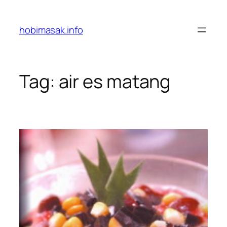
Skip
to
hobimasak.info
content
Tag:
air es matang