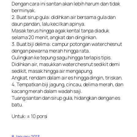
Dengan cara ini santan akan lebih harum dan tidak
berminyak.
2. Buat sirup gula: didihkan air bersama gula dan
daun pandan, lalu kecilkan apinya.
Masak terus hingga agak kental tanpa diaduk
selama 20 menit, angkat dan dinginkan.
3. Buat biji delima: campur potongan waterchesnut
dengan pewarna merah hingga rata.
Gulingkan ke tepung sagu hingga terlapis tipis.
Didihkan air, masukkan waterchesnut sedikit demi
sedikit, masak hingga air mengapung.
Angkat, rendam dalam air es hingga dingin, tiriskan.
4. Tempatkan biji jagung, cincau, delima merah, dan
kacang merah dalam wadah saji.
Tuang santan dan sirup gula, hidangkan dengan es
batu.
Untuk: ± 10 porsi
8 January 2013