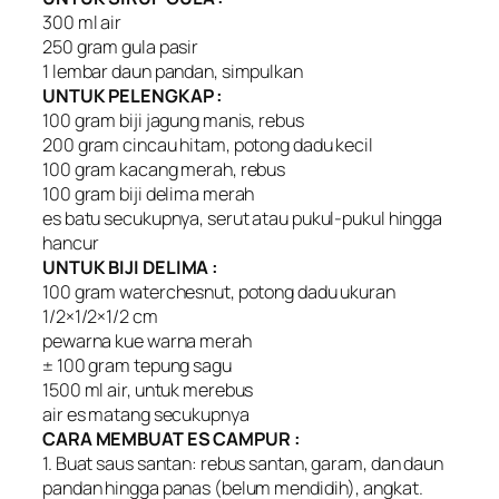
300 ml air
250 gram gula pasir
1 lembar daun pandan, simpulkan
UNTUK PELENGKAP :
100 gram biji jagung manis, rebus
200 gram cincau hitam, potong dadu kecil
100 gram kacang merah, rebus
100 gram biji delima merah
es batu secukupnya, serut atau pukul-pukul hingga
hancur
UNTUK BIJI DELIMA :
100 gram waterchesnut, potong dadu ukuran
1/2×1/2×1/2 cm
pewarna kue warna merah
± 100 gram tepung sagu
1500 ml air, untuk merebus
air es matang secukupnya
CARA MEMBUAT ES CAMPUR :
1. Buat saus santan: rebus santan, garam, dan daun
pandan hingga panas (belum mendidih), angkat.