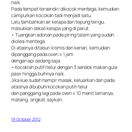
naik.
Pada tempat tersendiri dikocok mentega, kemudian
campurkan kocokan tadi menjadi satu.
Lalu tambahkan air kelapa dan tepung terigu,
masukkan sekali kelapa yang di parut.
• Tuangkan adonan pada piring talam yang sudah
diolesi mentega.
Di atasnya ditaburi kismis dan kenari, kemudian
dipanggang pada oven ± 1 jam
dengan api sedang saja.
• Kocoklah putih telur dengan 3 sendok makan gula
pasir hingga buihnya naik.
Jika kue sudah hampir masak, keluarkan dan pada
atasnya dibubuhi kocokan putih telur
dan panggang lagi pada oven ± 10 menit lamanya,
matang , angkat, sajikan.
19 October 2012