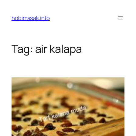
Skip
to
hobimasak.info
content
Tag:
air kalapa