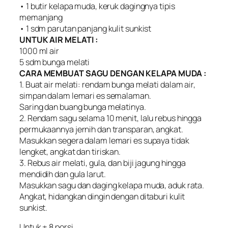
• 1 butir kelapa muda, keruk dagingnya tipis
memanjang
• 1 sdm parutan panjang kulit sunkist
UNTUK AIR MELATI :
1000 ml air
5 sdm bunga melati
CARA MEMBUAT SAGU DENGAN KELAPA MUDA :
1. Buat air melati: rendam bunga melati dalam air,
simpan dalam lemari es semalaman.
Saring dan buang bunga melatinya.
2. Rendam sagu selama 10 menit, lalu rebus hingga
permukaannya jernih dan transparan, angkat.
Masukkan segera dalam lemari es supaya tidak
lengket, angkat dan tiriskan.
3. Rebus air melati, gula, dan biji jagung hingga
mendidih dan gula larut.
Masukkan sagu dan daging kelapa muda, aduk rata.
Angkat, hidangkan dingin dengan ditaburi kulit
sunkist.
Untuk ± 8 porsi