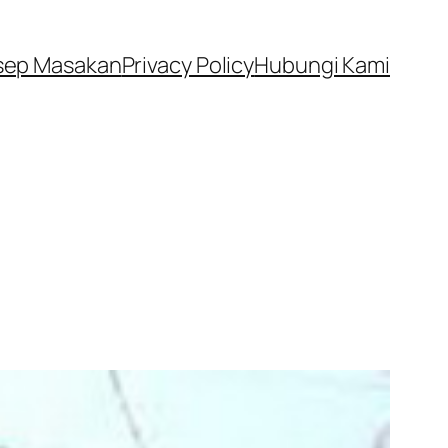
sep Masakan
Privacy Policy
Hubungi Kami