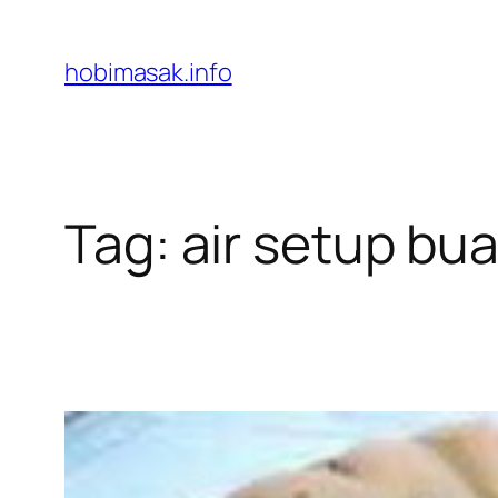
Skip
to
hobimasak.info
content
Tag:
air setup bu