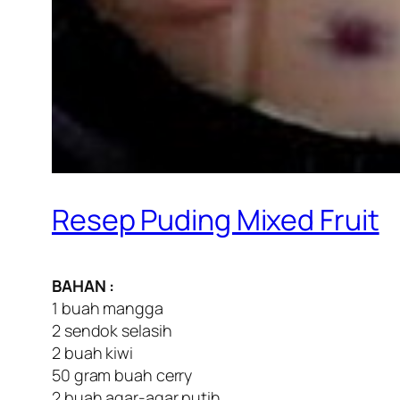
Resep Puding Mixed Fruit
BAHAN :
1 buah mangga
2 sendok selasih
2 buah kiwi
50 gram buah cerry
2 buah agar-agar putih