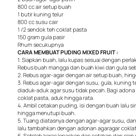
800 cc air setup buah
1 butir kuning telur
800 cc susu cair
1 /2 sendok teh coklat pasta
150 gram gula pasir
Rhum secukupnya
CARA MEMBUAT PUDING MIXED FRUIT :
1. Siapkan buah, lalu kupas sesuai dengan perla
Rebus buah mangga dan buah kiwi dan gula sebe
2. Rebus agar-agar dengan air setup buah, hing
3. Rebus agar-agar dengan susu, gula, kuning 
diaduk-aduk agar susu tidak pecah. Bagi adon
coklat pasta, aduk hingga rata.
4. Ambil cetakan puding, isi dengan buah lalu
hingga menutupi buah.
5. Tuang diatasnya dengan agar-agar susu, dan
lalu tambahkan dengan adonan agaragar coklat
6. Setelah keras lepaskan dari cetakan dan siap 