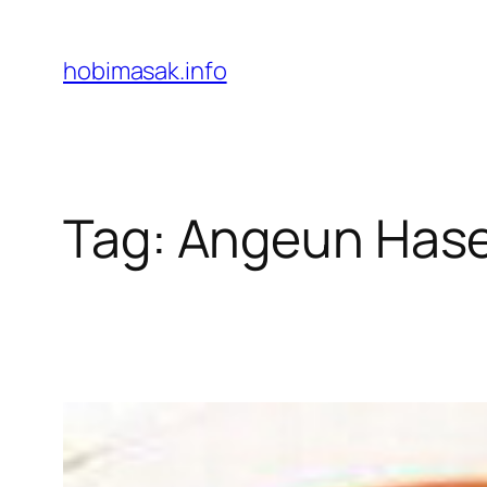
Skip
to
hobimasak.info
content
Tag:
Angeun Has