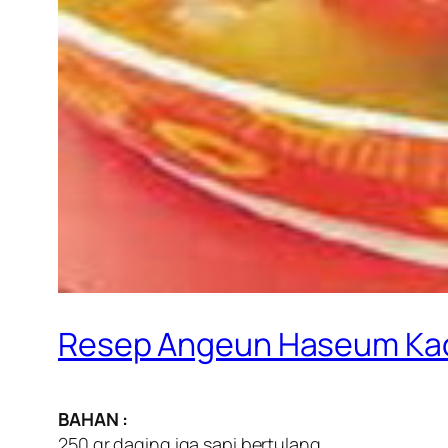
Resep Angeun Haseum Ka
BAHAN :
250 gr daging iga sapi bertulang