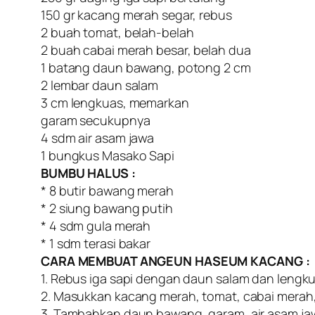
150 gr kacang merah segar, rebus
2 buah tomat, belah-belah
2 buah cabai merah besar, belah dua
1 batang daun bawang, potong 2 cm
2 lembar daun salam
3 cm lengkuas, memarkan
garam secukupnya
4 sdm air asam jawa
1 bungkus Masako Sapi
BUMBU HALUS :
* 8 butir bawang merah
* 2 siung bawang putih
* 4 sdm gula merah
* 1 sdm terasi bakar
CARA MEMBUAT ANGEUN HASEUM KACANG :
1. Rebus iga sapi dengan daun salam dan lengk
2. Masukkan kacang merah, tomat, cabai merah
3. Tambahkan daun bawang, garam, air asam ja