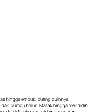
uas hingga empuk, buang buihnya.
, dan bumbu halus. Masak hingga mendidih.
wa, dan Masako, masak hingga matang.