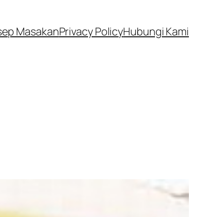
sep Masakan
Privacy Policy
Hubungi Kami