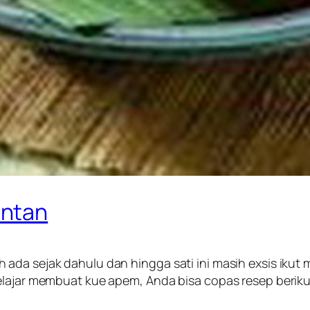
antan
ada sejak dahulu dan hingga sati ini masih exsis ikut
elajar membuat kue apem, Anda bisa copas resep beriku