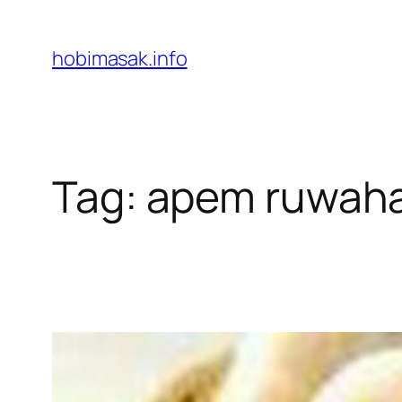
Skip
to
hobimasak.info
content
Tag:
apem ruwah