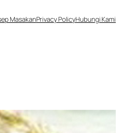
sep Masakan
Privacy Policy
Hubungi Kami