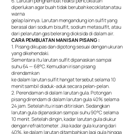
6. Larutan penghambat reaksi pencoklatan
diperlukan agar buah tidak berubah kecoklatan atau
warna
gelap lainnya. Larutan mengandung ion sulfit yang
berasal dari sodium bisulfit, sodium metasulfit, atau
dari pelarutan gas belerang dioksida di dalam air.
CARA PEMBUATAN MANISAN PISANG :
1. Pisang dikupas dan dipotong sesuai dengan ukuran
yang dikehendaki.
Sementara itu larutan sulfit dipanaskan sampai
suhu 64 — 68°C. Kemudian irisan pisang
direndamkan
ke dalam larutan sulfit hangat tersebut selama 10
menit sambil diaduk-aduk secara pelan-pelan.
2. Perendaman di dalam larutan gula. Potongan
pisang direndam di dalam larutan gula 40% selama
24 jam. Setelah itu irisan ditiriskan. Sedangkan
larutan gula dipanaskan sampai suhu 90°C selama
10 menit. Setelah dingin, kadar larutan gula diukur
dengan refraktometer. Jika kadar gula kurang dari
40%, ke dalam larutan ditambahkan lagi gula hingga