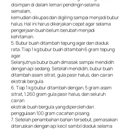
disimpan di dalam lemari pendingin selama
semalam,
kemudian dikupas dan digiling sampai menjadi bubur
halus. Hal ini harus dikerjakan cepat agar selama
pengerjaan buah belum berubah menjadi
kehitaman.
5. Bubur buah ditambah tepung agar dan diaduk
rata. Tiap 1 kg bubur buah ditambah 6 gram tepung
agar.
Selanjutnya bubur buah dimasak sampai mendidih
dengan api sedang. Setelah mendidih, bubur buah
ditambah asam sitrat, gula pasir halus, dan cairan
ekstrak bergula.
6. Tiap 1 kg bubur ditambah dengan, 5 gram asam
sitrat, 1.260 gram gula pasir halus, dan seluruh
cairan
ekstrak buah bergula yang diperoleh dari
penggulaan 100 gram cacahan pisang.
7. Setelah penambahan bahan tersebut, pemasakan
diteruskan dengan api kecil sambil diaduk selama