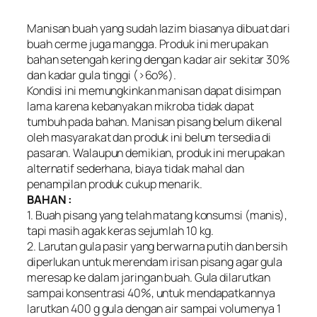
Manisan buah yang sudah lazim biasanya dibuat dari
buah cerme juga mangga. Produk ini merupakan
bahan setengah kering dengan kadar air sekitar 30%
dan kadar gula tinggi (>6o%).
Kondisi ini memungkinkan manisan dapat disimpan
lama karena kebanyakan mikroba tidak dapat
tumbuh pada bahan. Manisan pisang belum dikenal
oleh masyarakat dan produk ini belum tersedia di
pasaran. Walaupun demikian, produk ini merupakan
alternatif sederhana, biaya tidak mahal dan
penampilan produk cukup menarik.
BAHAN :
1. Buah pisang yang telah matang konsumsi (manis),
tapi masih agak keras sejumlah 10 kg.
2. Larutan gula pasir yang berwarna putih dan bersih
diperlukan untuk merendam irisan pisang agar gula
meresap ke dalam jaringan buah. Gula dilarutkan
sampai konsentrasi 40%, untuk mendapatkannya
larutkan 400 g gula dengan air sampai volumenya 1