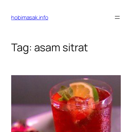
Skip
to
hobimasak.info
content
Tag:
asam sitrat