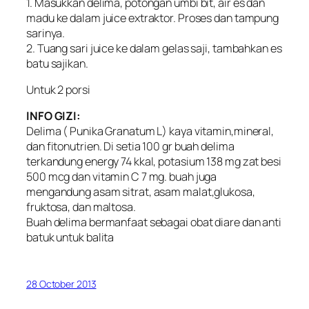
1. Masukkan delima, potongan umbi bit, air es dan
madu ke dalam juice extraktor. Proses dan tampung
sarinya.
2. Tuang sari juice ke dalam gelas saji, tambahkan es
batu sajikan.
Untuk 2 porsi
INFO GIZI:
Delima ( Punika Granatum L) kaya vitamin,mineral,
dan fitonutrien. Di setia 100 gr buah delima
terkandung energy 74 kkal, potasium 138 mg zat besi
500 mcg dan vitamin C 7 mg. buah juga
mengandung asam sitrat, asam malat,glukosa,
fruktosa, dan maltosa.
Buah delima bermanfaat sebagai obat diare dan anti
batuk untuk balita
28 October 2013