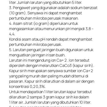
liter. Jumlah larutan yang dibutuhkan 5 liter.
3. Pengawet yang digunakan adalah sodium benzoat
(10 gram). Senyawa ini dapat menghambat
pertumbuhan mikroba perusak makanan.
4. Asam sitrat (io gram) diperlukan untuk
mengasamkan atau menurunkan pH menjadi 3,8 –
4,4.
Kondisi asam atau pH rendah dapat menghambat
pertumbuhan mikroba perusak.
5. Larutan penguat jaringan buah digunakan untuk
menguatkan jaringan irisan buah.
Larutan ini mengandung ion Ca+ 2 . Ion tersebut
diperoleh dengan melarutkan CaCo3 (kapur sirih).
Kapur sirih merupakan senyawa sumber ion Ca+ 2
yang paling murah dan paling mudah ditemui di
pasaran. Kapur sirih dilarutkan di dalam air dengan
konsentrasi 0,2 0,3%.
Untuk mendapatkan 1 liter larutan kapur tersebut
dilarutkan 2 sampai 3 gram kapur sirih ke dalam
1 liter air. Jumlah larutan yang dibutuhkan 10 liter.