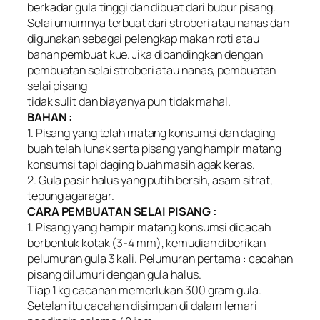
berkadar gula tinggi dan dibuat dari bubur pisang.
Selai umumnya terbuat dari stroberi atau nanas dan
digunakan sebagai pelengkap makan roti atau
bahan pembuat kue. Jika dibandingkan dengan
pembuatan selai stroberi atau nanas, pembuatan
selai pisang
tidak sulit dan biayanya pun tidak mahal.
BAHAN :
1. Pisang yang telah matang konsumsi dan daging
buah telah lunak serta pisang yang hampir matang
konsumsi tapi daging buah masih agak keras.
2. Gula pasir halus yang putih bersih, asam sitrat,
tepung agaragar.
CARA PEMBUATAN SELAI PISANG :
1. Pisang yang hampir matang konsumsi dicacah
berbentuk kotak (3-4 mm), kemudian diberikan
pelumuran gula 3 kali. Pelumuran pertama : cacahan
pisang dilumuri dengan gula halus.
Tiap 1 kg cacahan memerlukan 300 gram gula.
Setelah itu cacahan disimpan di dalam lemari