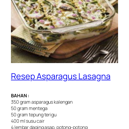
Resep Asparagus Lasagna
BAHAN :
350 gram asparagus kalengan
50 gram mentega
50 gram tepung terigu
400 ml susu cair
4 lembar daging asap, potong-potong