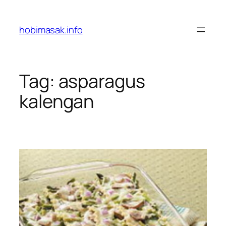
Skip
to
hobimasak.info
content
Tag:
asparagus
kalengan