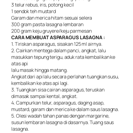
3 telur rebus, iris, potong kecil
1 sendok teh mustard
Garam dan merica hitam sesuai selera
300 gram pasta lasagna lembaran
200 gram keju gruyere/keju parmesan
CARA MEMBUAT ASPARAGUS LASAGNA :
1. Tiriskan asparagus, sisakan 125 ml airnya.
2. Cairkan mentega dalam panci, angkat, lalu
masukkan tepung terigu, aduk rata kembalikan ke
atas api
lalu masak hingga matang.
Angkat dari api lalu secara perlahan tuangkan susu,
kembalikan ke atas api lagi.
3. Tuangkan sisa cairan asparagus, teruskan
dimasak sampai kental, angkat.
4. Campurkan telur, asparagus, daging asap,
mustard, garam dan merica ke dalam saus lasagna.
5. Olesi wadah tahan panas dengan margarine,
susun lembaran lasagna di dasarnya. Tuang saus
lasagna.