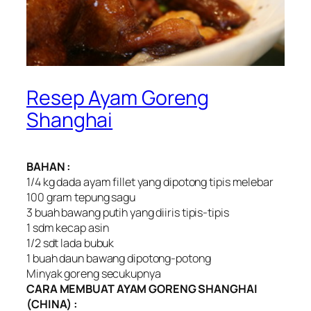
Resep Ayam Goreng
Shanghai
BAHAN :
1/4 kg dada ayam fillet yang dipotong tipis melebar
100 gram tepung sagu
3 buah bawang putih yang diiris tipis-tipis
1 sdm kecap asin
1/2 sdt lada bubuk
1 buah daun bawang dipotong-potong
Minyak goreng secukupnya
CARA MEMBUAT AYAM GORENG SHANGHAI
(CHINA) :