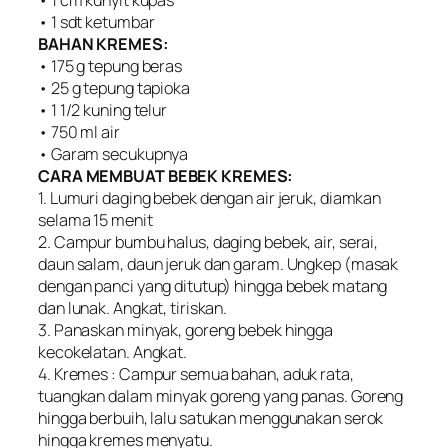
• 1 sdt ketumbar
BAHAN KREMES:
• 175 g tepung beras
• 25 g tepung tapioka
• 1 1/2 kuning telur
• 750 ml air
• Garam secukupnya
CARA MEMBUAT BEBEK KREMES:
1. Lumuri daging bebek dengan air jeruk, diamkan
selama 15 menit
2. Campur bumbu halus, daging bebek, air, serai,
daun salam, daun jeruk dan garam. Ungkep (masak
dengan panci yang ditutup) hingga bebek matang
dan lunak. Angkat, tiriskan.
3. Panaskan minyak, goreng bebek hingga
kecokelatan. Angkat.
4. Kremes : Campur semua bahan, aduk rata,
tuangkan dalam minyak goreng yang panas. Goreng
hingga berbuih, lalu satukan menggunakan serok
hingga kremes menyatu.