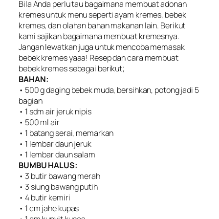
Bila Anda perlu tau bagaimana membuat adonan
kremes untuk menu seperti ayam kremes, bebek
kremes, dan olahan bahan makanan lain. Berikut
kami sajikan bagaimana membuat kremesnya.
Jangan lewatkan juga untuk mencoba memasak
bebek kremes yaaa! Resep dan cara membuat
bebek kremes sebagai berikut;
BAHAN:
• 500 g daging bebek muda, bersihkan, potong jadi 5
bagian
• 1 sdm air jeruk nipis
• 500 ml air
• 1 batang serai, memarkan
• 1 lembar daun jeruk
• 1 lembar daun salam
BUMBU HALUS:
• 3 butir bawang merah
• 3 siung bawang putih
• 4 butir kemiri
• 1 cm jahe kupas
• 1 cm kunyit kupas