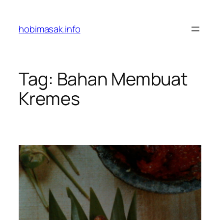
Skip
to
hobimasak.info
content
Tag:
Bahan Membuat
Kremes