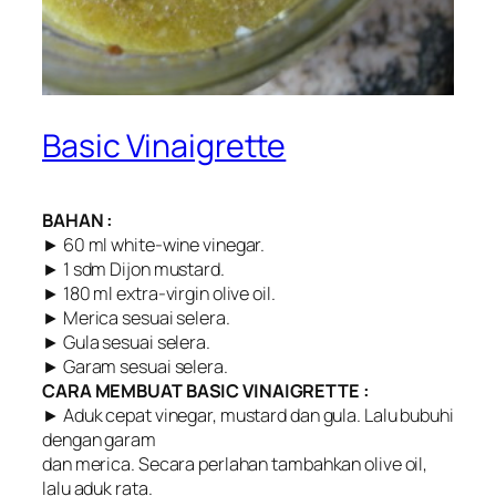
Basic Vinaigrette
BAHAN :
► 60 ml white-wine vinegar.
► 1 sdm Dijon mustard.
► 180 ml extra-virgin olive oil.
► Merica sesuai selera.
► Gula sesuai selera.
► Garam sesuai selera.
CARA MEMBUAT BASIC VINAIGRETTE :
► Aduk cepat vinegar, mustard dan gula. Lalu bubuhi
dengan garam
dan merica. Secara perlahan tambahkan olive oil,
lalu aduk rata.