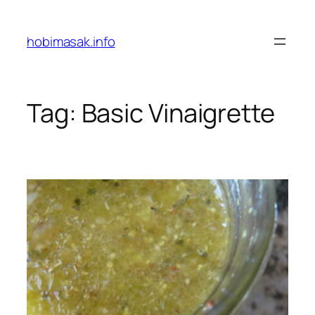
Skip
to
hobimasak.info
content
Tag:
Basic Vinaigrette