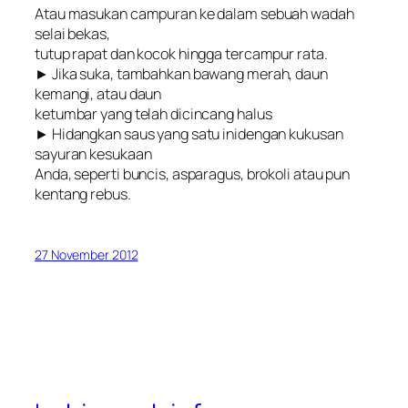
Atau masukan campuran ke dalam sebuah wadah
selai bekas,
tutup rapat dan kocok hingga tercampur rata.
► Jika suka, tambahkan bawang merah, daun
kemangi, atau daun
ketumbar yang telah dicincang halus
► Hidangkan saus yang satu inidengan kukusan
sayuran kesukaan
Anda, seperti buncis, asparagus, brokoli atau pun
kentang rebus.
27 November 2012