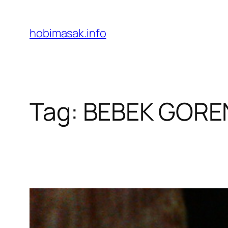
Skip
to
hobimasak.info
content
Tag:
BEBEK GORE