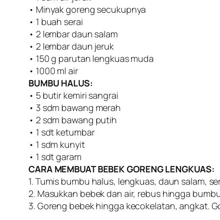
• Minyak goreng secukupnya
• 1 buah serai
• 2 lembar daun salam
• 2 lembar daun jeruk
• 150 g parutan lengkuas muda
• 1000 ml air
BUMBU HALUS:
• 5 butir kemiri sangrai
• 3 sdm bawang merah
• 2 sdm bawang putih
• 1 sdt ketumbar
• 1 sdm kunyit
• 1 sdt garam
CARA MEMBUAT BEBEK GORENG LENGKUAS:
1. Tumis bumbu halus, lengkuas, daun salam, s
2. Masukkan bebek dan air, rebus hingga bumbu 
3. Goreng bebek hingga kecokelatan, angkat. Go