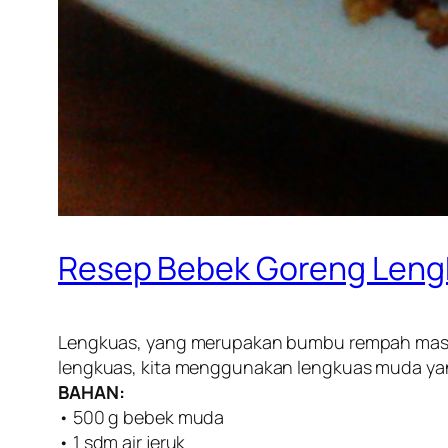
Resep Bebek Goreng Leng
Lengkuas, yang merupakan bumbu rempah masa
lengkuas, kita menggunakan lengkuas muda yang 
BAHAN:
• 500 g bebek muda
• 1 sdm air jeruk