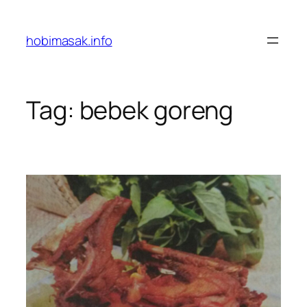
Skip
to
hobimasak.info
content
Tag:
bebek goreng