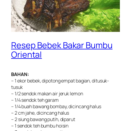
Resep Bebek Bakar Bumbu
Oriental
BAHAN:
– 1 ekor bebek, dipotong empat bagian, ditusuk-
tusuk
– 1/2 sendok makan air jeruk lemon
– 1/4 sendok teh garam
– 1/4 buah bawang bombay, dicincang halus
– 2 cm jahe, dicincang halus
– 2 siung bawang putih, diparut
– 1 sendok teh bumbu hoisin