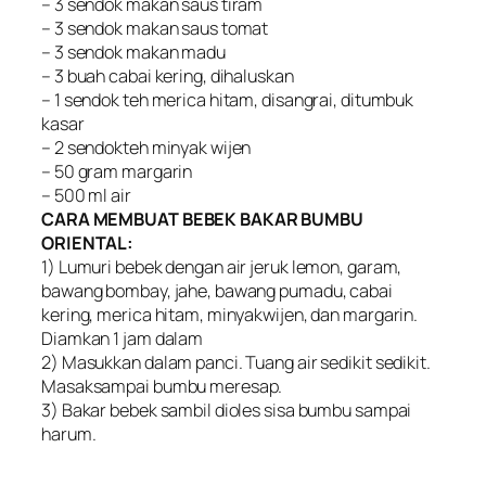
– 3 sendok makan saus tiram
– 3 sendok makan saus tomat
– 3 sendok makan madu
– 3 buah cabai kering, dihaluskan
– 1 sendok teh merica hitam, disangrai, ditumbuk
kasar
– 2 sendokteh minyak wijen
– 50 gram margarin
– 500 ml air
CARA MEMBUAT BEBEK BAKAR BUMBU
ORIENTAL:
1) Lumuri bebek dengan air jeruk lemon, garam,
bawang bombay, jahe, bawang pumadu, cabai
kering, merica hitam, minyakwijen, dan margarin.
Diamkan 1 jam dalam
2) Masukkan dalam panci. Tuang air sedikit sedikit.
Masaksampai bumbu meresap.
3) Bakar bebek sambil dioles sisa bumbu sampai
harum.