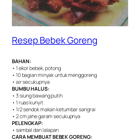
Resep Bebek Goreng
BAHAN:
• 1 ekor bebek, potong
• 10 bagian minyak untuk menggoreng
• air secukupnya
BUMBU HALUS:
• 3 siung bawang putih
• 1 ruas kunyit
• 1/2 sendok makan ketumbar sangrai
• 2 cm jahe garam secukupnya
PELENGKAP:
• sambal dan lalapan
CARA MEMBUAT BEBEK GORENG: