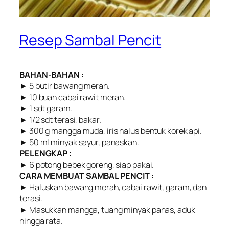
Resep Sambal Pencit
BAHAN-BAHAN :
► 5 butir bawang merah.
► 10 buah cabai rawit merah.
► 1 sdt garam.
► 1/2 sdt terasi, bakar.
► 300 g mangga muda, iris halus bentuk korek api.
► 50 ml minyak sayur, panaskan.
PELENGKAP :
► 6 potong bebek goreng, siap pakai.
CARA MEMBUAT SAMBAL PENCIT :
► Haluskan bawang merah, cabai rawit, garam, dan
terasi.
► Masukkan mangga, tuang minyak panas, aduk
hingga rata.