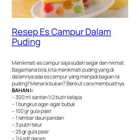
Resep Es Campur Dalam
Puding
Menikmati es campur saja sudah segar dan nikmat.
Bagaimana bila, kita menikmati puding yang di
dalamnya ada es campur yang menjadi bagian isi
puding? Menarik bukan? Berikut cara membuatnya.
BAHAN I:
– 300 ml santan 1/2 butir kelapa
– 1 bungkus agar-agar bubuk
– 100 gr gula pasir
– 1 lembar daun pandan
– 3 putih telur
– 25 gr gula pasir
– 1/4 sdt garam