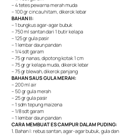
– 4 tetes pewarna merah muda
– 100 gr cincau hitam, dikerok lebar
BAHAN II:
– 1 bungkus agar-agar bubuk
– 750 ml santan dari 1 butir kelapa
– 125 gr gula pasir
– 1 lembar daun pandan
– 1/4 sdt garam
– 75 gr nanas, dipotong kotak 1 cm
– 75 gr gr kelapa muda, dikerok lebar
– 75 gr blewah, dikerok panjang
BAHAN SAUS GULA MERAH:
– 200 ml air
– 50 gr gula merah
– 25 gr gula pasir
– 1 sdm tepung maizena
– 1/8 sdt garam
– 1 lembar daun pandan
CARA MEMBUAT ES CAMPUR DALAM PUDING:
1. Bahan I: rebus santan, agar-agar bubuk, gula dan