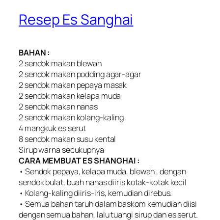
Resep Es Sanghai
BAHAN :
2 sendok makan blewah
2 sendok makan podding agar-agar
2 sendok makan pepaya masak
2 sendok makan kelapa muda
2 sendok makan nanas
2 sendok makan kolang-kaling
4 mangkuk es serut
8 sendok makan susu kental
Sirup warna secukupnya
CARA MEMBUAT ES SHANGHAI :
• Sendok pepaya, kelapa muda, blewah , dengan
sendok bulat, buah nanas diiris kotak-kotak kecil
• Kolang-kaling diiris-iris, kemudian direbus.
• Semua bahan taruh dalam baskom kemudian diisi
dengan semua bahan, lalu tuangi sirup dan es serut.