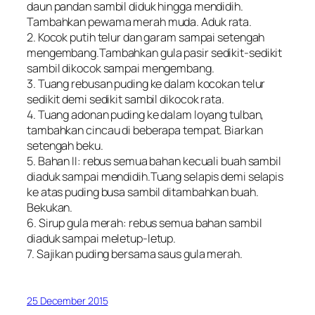
daun pandan sambil diduk hingga mendidih.
Tambahkan pewama merah muda. Aduk rata.
2. Kocok putih telur dan garam sampai setengah
mengembang.Tambahkan gula pasir sedikit-sedikit
sambil dikocok sampai mengembang.
3. Tuang rebusan puding ke dalam kocokan telur
sedikit demi sedikit sambil dikocok rata.
4. Tuang adonan puding ke dalam loyang tulban,
tambahkan cincau di beberapa tempat. Biarkan
setengah beku.
5. Bahan II: rebus semua bahan kecuali buah sambil
diaduk sampai mendidih.Tuang selapis demi selapis
ke atas puding busa sambil ditambahkan buah.
Bekukan.
6. Sirup gula merah: rebus semua bahan sambil
diaduk sampai meletup-letup.
7. Sajikan puding bersama saus gula merah.
25 December 2015