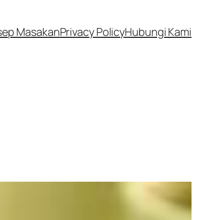
sep Masakan
Privacy Policy
Hubungi Kami