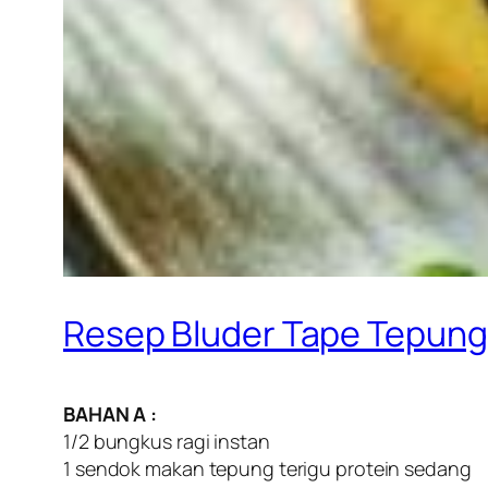
Resep Bluder Tape Tepung
BAHAN A :
1/2 bungkus ragi instan
1 sendok makan tepung terigu protein sedang