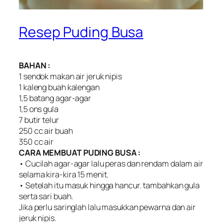
Resep Puding Busa
BAHAN :
1 sendok makan air jeruk nipis
1 kaleng buah kalengan
1,5 batang agar-agar
1,5 ons gula
7 butir telur
250 cc air buah
350 cc air
CARA MEMBUAT PUDING BUSA :
• Cucilah agar-agar lalu peras dan rendam dalam air
selama kira-kira 15 menit.
• Setelah itu masuk hingga hancur. tambahkan gula
serta sari buah.
Jika perlu saringlah lalu masukkan pewarna dan air
jeruk nipis.