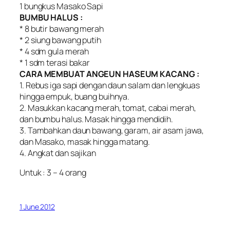
1 bungkus Masako Sapi
BUMBU HALUS :
* 8 butir bawang merah
* 2 siung bawang putih
* 4 sdm gula merah
* 1 sdm terasi bakar
CARA MEMBUAT ANGEUN HASEUM KACANG :
1. Rebus iga sapi dengan daun salam dan lengkuas
hingga empuk, buang buihnya.
2. Masukkan kacang merah, tomat, cabai merah,
dan bumbu halus. Masak hingga mendidih.
3. Tambahkan daun bawang, garam, air asam jawa,
dan Masako, masak hingga matang.
4. Angkat dan sajikan
Untuk : 3 – 4 orang
1 June 2012