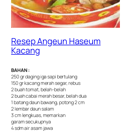
Resep Angeun Haseum
Kacang
BAHAN :
250 gr daging iga sapi bertulang
150 gr kacang merah segar, rebus
2 buah tomat, belah-belah
2 buah cabai merah besar, belah dua
1 batang daun bawang, potong 2 cm
2 lembar daun salam
3 cm lengkuas, memarkan
garam secukupnya
4 sdm air asam jawa