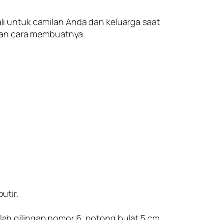
i untuk camilan Anda dan keluarga saat
 dan cara membuatnya.
utir.
elah gilingan nomor 6, potong bulat 5 cm.