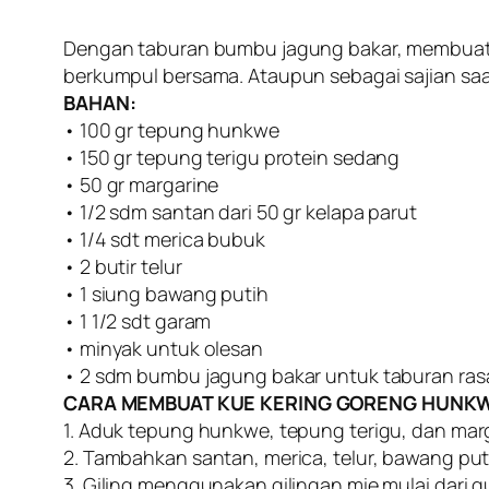
Dengan taburan bumbu jagung bakar, membuat k
berkumpul bersama. Ataupun sebagai sajian saa
BAHAN:
• 100 gr tepung hunkwe
• 150 gr tepung terigu protein sedang
• 50 gr margarine
• 1/2 sdm santan dari 50 gr kelapa parut
• 1/4 sdt merica bubuk
• 2 butir telur
• 1 siung bawang putih
• 1 1/2 sdt garam
• minyak untuk olesan
• 2 sdm bumbu jagung bakar untuk taburan ras
CARA MEMBUAT KUE KERING GORENG HUNK
1. Aduk tepung hunkwe, tepung terigu, dan mar
2. Tambahkan santan, merica, telur, bawang put
3. Giling menggunakan gilingan mie mulai dari gu