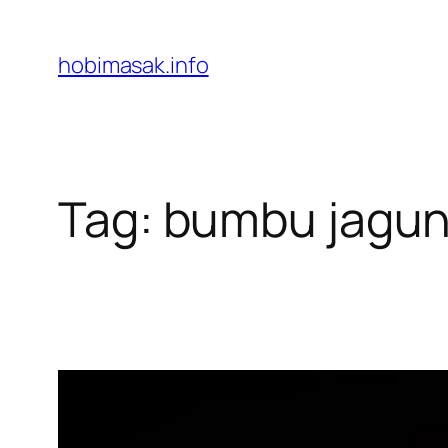
Skip
to
hobimasak.info
content
Tag:
bumbu jagun