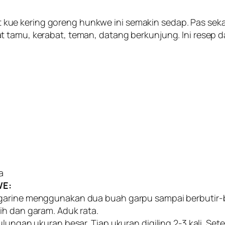
ue kering goreng hunkwe ini semakin sedap. Pas sekal
t tamu, kerabat, teman, datang berkunjung. Ini resep
a
WE:
garine menggunakan dua buah garpu sampai berbutir-b
ih dan garam. Aduk rata.
lungan ukuran besar. Tiap ukuran digiling 2-3 kali. Set