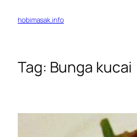
Skip
to
hobimasak.info
content
Tag:
Bunga kucai