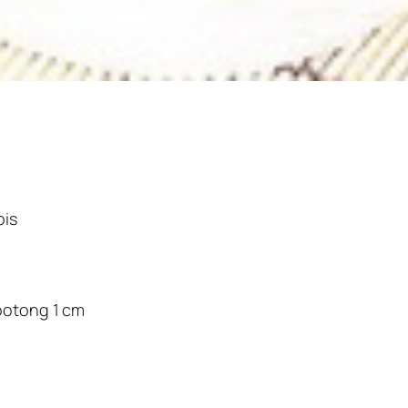
pis
 potong 1 cm