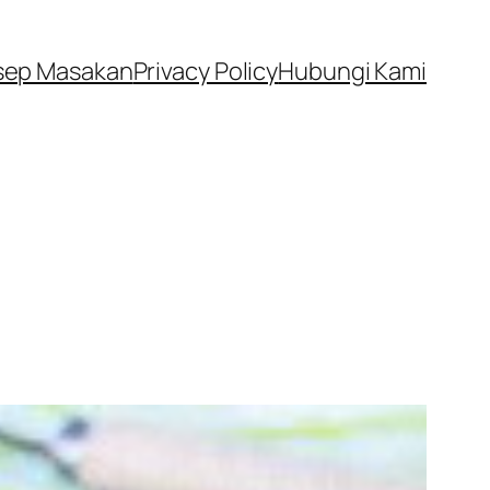
sep Masakan
Privacy Policy
Hubungi Kami