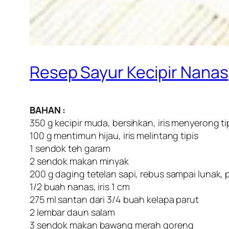
Resep Sayur Kecipir Nanas
BAHAN :
350 g kecipir muda, bersihkan, iris menyerong ti
100 g mentimun hijau, iris melintang tipis
1 sendok teh garam
2 sendok makan minyak
200 g daging tetelan sapi, rebus sampai lunak,
1/2 buah nanas, iris 1 cm
275 ml santan dari 3/4 buah kelapa parut
2 lembar daun salam
3 sendok makan bawang merah goreng