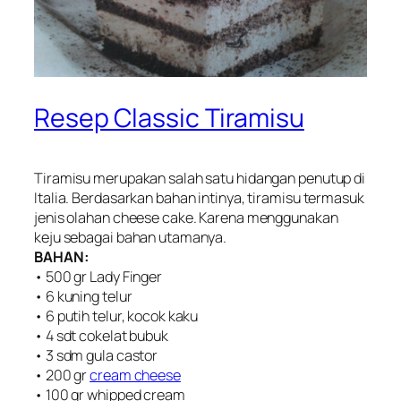
Resep Classic Tiramisu
Tiramisu merupakan salah satu hidangan penutup di
Italia. Berdasarkan bahan intinya, tiramisu termasuk
jenis olahan cheese cake. Karena menggunakan
keju sebagai bahan utamanya.
BAHAN:
• 500 gr Lady Finger
• 6 kuning telur
• 6 putih telur, kocok kaku
• 4 sdt cokelat bubuk
• 3 sdm gula castor
• 200 gr
cream cheese
• 100 gr whipped cream