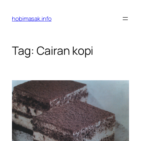
Skip
to
hobimasak.info
content
Tag:
Cairan kopi