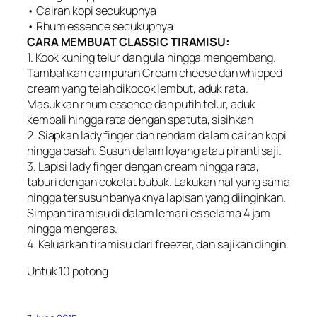
• Cairan kopi secukupnya
• Rhum essence secukupnya
CARA MEMBUAT CLASSIC TIRAMISU:
1. Kook kuning telur dan gula hingga mengembang.
Tambahkan campuran Cream cheese dan whipped
cream yang teiah dikocok lembut, aduk rata.
Masukkan rhum essence dan putih telur, aduk
kembali hingga rata dengan spatuta, sisihkan
2. Siapkan lady finger dan rendam dalam cairan kopi
hingga basah. Susun dalam loyang atau piranti saji.
3. Lapisi lady finger dengan cream hingga rata,
taburi dengan cokelat bubuk. Lakukan hal yang sama
hingga tersusun banyaknya lapisan yang diinginkan.
Simpan tiramisu di dalam lemari es selama 4 jam
hingga mengeras.
4. Keluarkan tiramisu dari freezer, dan sajikan dingin.
Untuk 10 potong