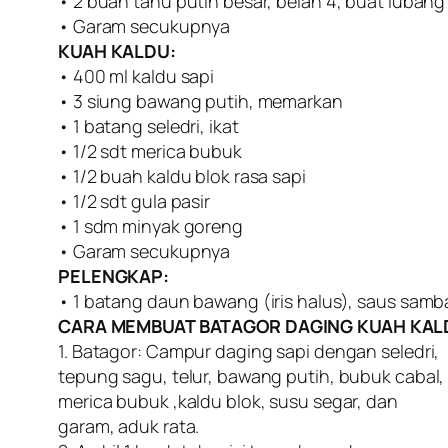
• 2 buah tahu putih besar, belah 4, buat luban
• Garam secukupnya
KUAH KALDU:
• 400 ml kaldu sapi
• 3 siung bawang putih, memarkan
• 1 batang seledri, ikat
• 1/2 sdt merica bubuk
• 1/2 buah kaldu blok rasa sapi
• 1/2 sdt gula pasir
• 1 sdm minyak goreng
• Garam secukupnya
PELENGKAP:
• 1 batang daun bawang (iris halus), saus samba
CARA MEMBUAT BATAGOR DAGING KUAH KAL
1. Batagor: Campur daging sapi dengan seledri,
tepung sagu, telur, bawang putih, bubuk cabal,
merica bubuk ,kaldu blok, susu segar, dan
garam, aduk rata.