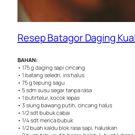
Resep Batagor Daging Kua
BAHAN:
• 175 g daging sapi cincang
• 1 batang seledri, iris halus
• 75 g tepung sagu
• 5 sdm susu segar tanpa rasa
• 1 butirtelur, kocok lepas
• 3 siung bawang putih, cincang halus
• 1/2 sdt bubuk cabai
• 1/4 sdt merica bubuk
• 1/2 buah kaldu blok rasa sapi, haluskan