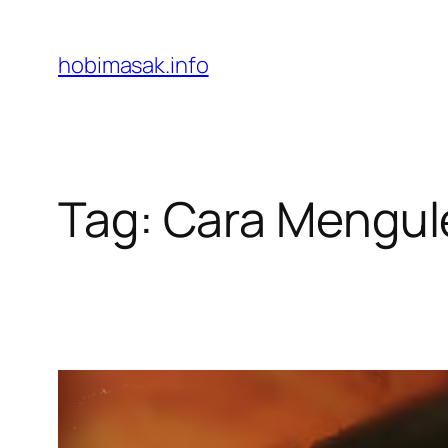
Skip
to
hobimasak.info
content
Tag:
Cara Mengule