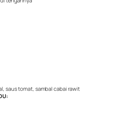
g di tengahnya
l, saus tomat, sambal cabai rawit
DU: