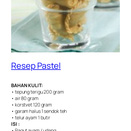
Resep Pastel
BAHAN KULIT:
• tepung terigu 200 gram
• air 80 gram
• korstvet 120 gram
• garam halus 1 sendok teh
• telur ayam 1 butir
ISI :
• Ragut ayam / udang