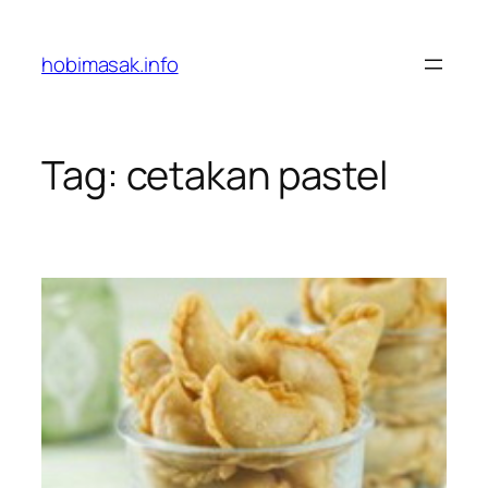
Skip
to
hobimasak.info
content
Tag:
cetakan pastel