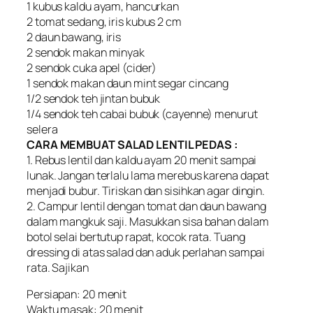
1 kubus kaldu ayam, hancurkan
2 tomat sedang, iris kubus 2 cm
2 daun bawang, iris
2 sendok makan minyak
2 sendok cuka apel (cider)
1 sendok makan daun mint segar cincang
1/2 sendok teh jintan bubuk
1/4 sendok teh cabai bubuk (cayenne) menurut
selera
CARA MEMBUAT SALAD LENTIL PEDAS :
1. Rebus lentil dan kaldu ayam 20 menit sampai
lunak. Jangan terlalu lama merebus karena dapat
menjadi bubur. Tiriskan dan sisihkan agar dingin.
2. Campur lentil dengan tomat dan daun bawang
dalam mangkuk saji. Masukkan sisa bahan dalam
botol selai bertutup rapat, kocok rata. Tuang
dressing di atas salad dan aduk perlahan sampai
rata. Sajikan
Persiapan: 20 menit
Waktu masak: 20 menit