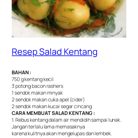
Resep Salad Kentang
BAHAN :
750 g kentang kecil
3 potong bacon rashers
1 sendok makan minyak
2 sendok makan cuka apel (cider)
2 sendok makan kucai segar cincang
CARA MEMBUAT SALAD KENTANG :
1. Rebus kentang dalam air mendidih sampai lunak.
Jangan terlalu lama memasaknya
karena kulitnya akan mengelupas dan lembek.