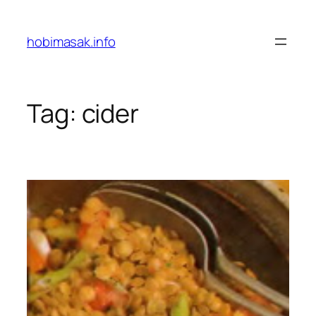
Skip
to
hobimasak.info
content
Tag:
cider