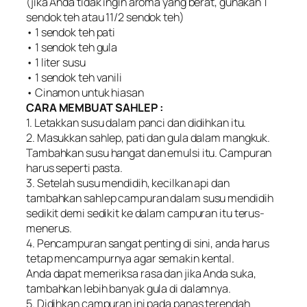
(jika Anda tidak ingin aroma yang berat, gunakan 1
sendok teh atau 11/2 sendok teh)
• 1 sendok teh pati
• 1 sendok teh gula
• 1 liter susu
• 1 sendok teh vanili
• Cinamon untuk hiasan
CARA MEMBUAT SAHLEP :
1. Letakkan susu dalam panci dan didihkan itu.
2. Masukkan sahlep, pati dan gula dalam mangkuk.
Tambahkan susu hangat dan emulsi itu. Campuran
harus seperti pasta.
3. Setelah susu mendidih, kecilkan api dan
tambahkan sahlep campuran dalam susu mendidih
sedikit demi sedikit ke dalam campuran itu terus-
menerus.
4. Pencampuran sangat penting di sini, anda harus
tetap mencampurnya agar semakin kental.
Anda dapat memeriksa rasa dan jika Anda suka,
tambahkan lebih banyak gula di dalamnya.
5. Didihkan campuran ini pada panas terendah