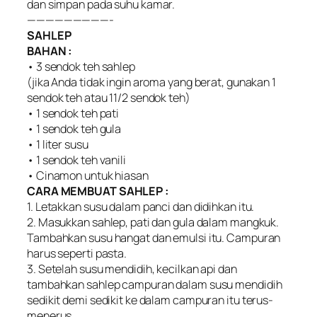
dan simpan pada suhu kamar.
—————————-
SAHLEP
BAHAN :
• 3 sendok teh sahlep
(jika Anda tidak ingin aroma yang berat, gunakan 1
sendok teh atau 11/2 sendok teh)
• 1 sendok teh pati
• 1 sendok teh gula
• 1 liter susu
• 1 sendok teh vanili
• Cinamon untuk hiasan
CARA MEMBUAT SAHLEP :
1. Letakkan susu dalam panci dan didihkan itu.
2. Masukkan sahlep, pati dan gula dalam mangkuk.
Tambahkan susu hangat dan emulsi itu. Campuran
harus seperti pasta.
3. Setelah susu mendidih, kecilkan api dan
tambahkan sahlep campuran dalam susu mendidih
sedikit demi sedikit ke dalam campuran itu terus-
menerus.