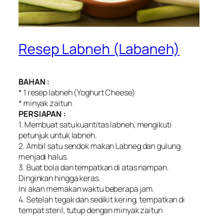
Resep Labneh (Labaneh)
BAHAN :
* 1 resep labneh (Yoghurt Cheese)
* minyak zaitun
PERSIAPAN :
1. Membuat satu kuantitas labneh, mengikuti
petunjuk untuk labneh.
2. Ambil satu sendok makan Labneg dan gulung
menjadi halus.
3. Buat bola dan tempatkan di atas nampan.
Dinginkan hingga keras.
Ini akan memakan waktu beberapa jam.
4. Setelah tegak dan sedikit kering, tempatkan di
tempat steril, tutup dengan minyak zaitun