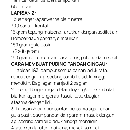
1 lembar daun pandan, simpulkan
650 ml air
LAPISAN 2:
1 buah agar-agar warna plain netral
700 santan kental
15 gram tepung maizena, larutkan dengan sedikit air
l lembar daun pandan, simpulkan
150 gram gula pasir
1/2 sdt garam
150 gram cincau hitam rasa jeruk, potong dadu kecil
CARA MEMBUAT PUDING PANDAN CINCAU:
1. Lapisan 1&3: campur semua bahan, aduk rata,
rebus dengan api sedang sambil diaduk hingga
mendidih. Bagi agar menjadi 2 bagian.
2. Tuang 1 bagian agar dalam loyang/cetakan bulat,
biarkan agar mengeras, tusuk-tusuk bagian
atasnya dengan lidi.
3. Lapisan 2: campur santan bersama agar-agar.
gula pasir, daun pandan dan garam. masak dengan
api sedang sambil diaduk hingga mendidih.
Atasukkan larutan maizena, masak sampai