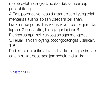
meletup-letup, angkat, aduk-aduk sampai uap
panas hilang.
4. Tata potongan cincau di atas lapisan 1 yang telah
mengeras, tuang lapisan 2 secara perlahan,
biarkan mengeras. Tusuk-tusuk kembali bagian atas
lapisan 2 dengan lidi, tuang agar lapisan 3.
Biarkan sampai seluruh bagian agar mengeras.
5. Keluarkan dari loyang, potongpotong lalu sajikan.
TIP
Puding ini lebih nikmat kala disajikan dingin, simpan
dalam kulkas beberapa jam sebelum disajikan
12 March 2013