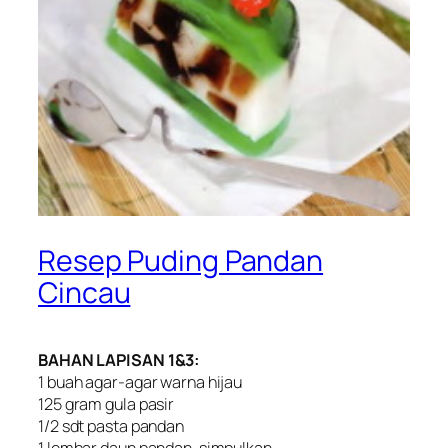
Resep Puding Pandan
Cincau
BAHAN LAPISAN 1&3:
1 buah agar-agar warna hijau
125 gram gula pasir
1/2 sdt pasta pandan