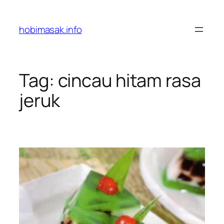
Skip
to
hobimasak.info
content
Tag:
cincau hitam rasa
jeruk