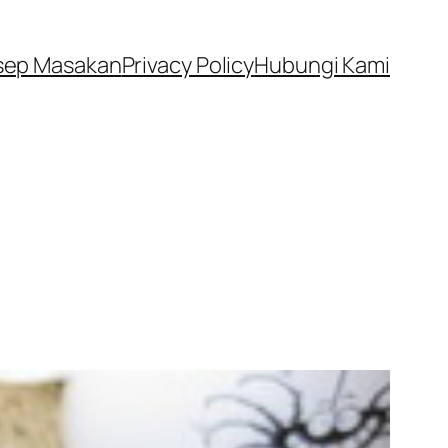
sep Masakan
Privacy Policy
Hubungi Kami