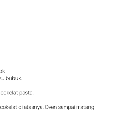
cok
usu bubuk.
cokelat pasta.
okelat di atasnya. Oven sampai matang.