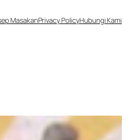
sep Masakan
Privacy Policy
Hubungi Kami