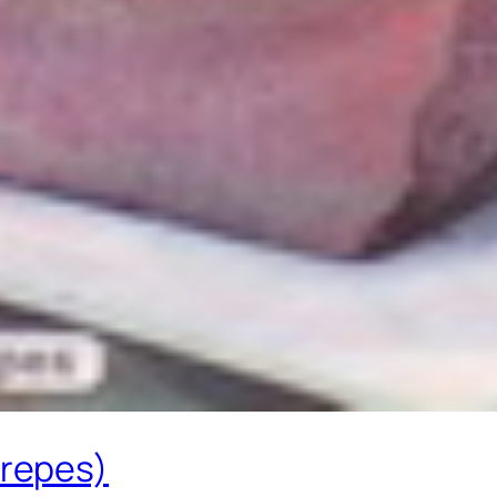
repes)