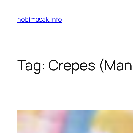
Skip
to
hobimasak.info
content
Tag:
Crepes (Man