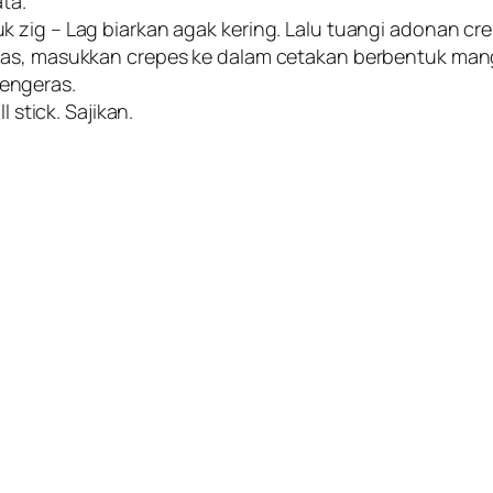
ta.
 zig – Lag biarkan agak kering. Lalu tuangi adonan c
panas, masukkan crepes ke dalam cetakan berbentuk m
engeras.
 stick. Sajikan.