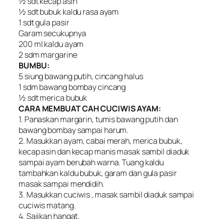
½ sdt kecap asin
½ sdt bubuk kaldu rasa ayam
1 sdt gula pasir
Garam secukupnya
200 ml kaldu ayam
2 sdm margarine
BUMBU:
5 siung bawang putih, cincang halus
1 sdm bawang bombay cincang
½ sdt merica bubuk
CARA MEMBUAT CAH CUCIWIS AYAM:
1. Panaskan margarin, tumis bawang putih dan
bawang bombay sampai harum.
2. Masukkan ayam, cabai merah, merica bubuk,
kecap asin dan kecap manis masak sambil diaduk
sampai ayam berubah warna. Tuang kaldu
tambahkan kaldu bubuk, garam dan gula pasir
masak sampai mendidih.
3. Masukkan cuciwis , masak sambil diaduk sampai
cuciwis matang.
4. Sajikan hangat.