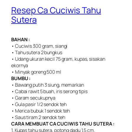
Resep Ca Cuciwis Tahu
Sutera
BAHAN :
• Cuciwis 300 gram, siangi
• Tahu sutera 2 bungkus
• Udang ukuran kecil 75 gram, kupas, sisakan
ekornya
• Minyak goreng 500 ml
BUMBU :
• Bawang putih 3 siung, memarkan
• Cabai rawit 5 buah, iris serong tipis
• Garam secukupnya
• Gula pasir 1/2 sendok teh
• Merica bubuk 1 sendok teh
• Saus tiram 2 sendok teh
CARA MEMBUAT CA CUCIWIS TAHU SUTERA :
1. Kupas tahu sutera, potong dadu 1,5 cm.