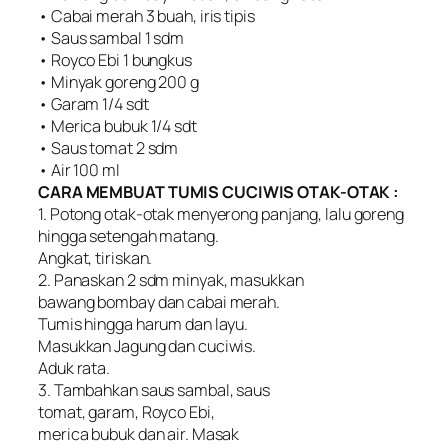
• Cabai merah 3 buah, iris tipis
• Saus sambal 1 sdm
• Royco Ebi 1 bungkus
• Minyak goreng 200 g
• Garam 1/4 sdt
• Merica bubuk 1/4 sdt
• Saus tomat 2 sdm
• Air 100 ml
CARA MEMBUAT TUMIS CUCIWIS OTAK-OTAK :
1. Potong otak-otak menyerong panjang, lalu goreng
hingga setengah matang.
Angkat, tiriskan.
2. Panaskan 2 sdm minyak, masukkan
bawang bombay dan cabai merah.
Tumis hingga harum dan layu.
Masukkan Jagung dan cuciwis.
Aduk rata.
3. Tambahkan saus sambal, saus
tomat, garam, Royco Ebi,
merica bubuk dan air. Masak