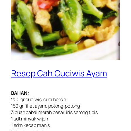
Resep Cah Cuciwis Ayam
BAHAN:
200 gr cuciwis, cuci bersih
150 gr fillet ayam, potong-potong
3 buah cabai merah besar, iris serong tipis
1 sdt minyak wijen
1 sdm kecap manis