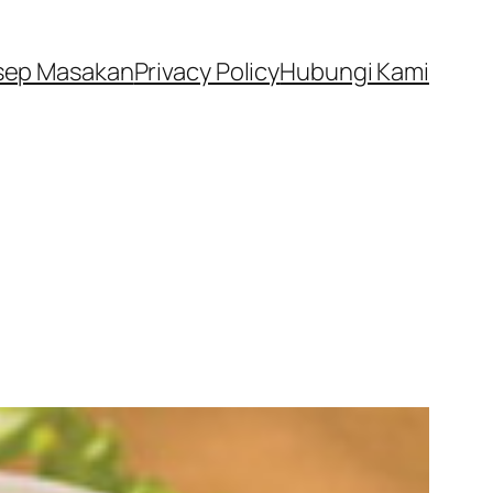
sep Masakan
Privacy Policy
Hubungi Kami