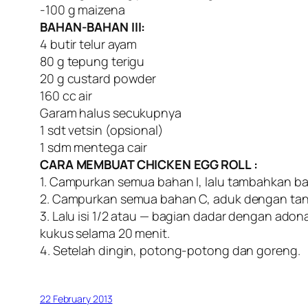
-100 g maizena
BAHAN-BAHAN III:
4 butir telur ayam
80 g tepung terigu
20 g custard powder
160 cc air
Garam halus secukupnya
1 sdt vetsin (opsional)
1 sdm mentega cair
CARA MEMBUAT CHICKEN EGG ROLL :
1. Campurkan semua bahan I, lalu tambahkan ba
2. Campurkan semua bahan C, aduk dengan tangan
3. Lalu isi 1/2 atau — bagian dadar dengan ado
kukus selama 20 menit.
4. Setelah dingin, potong-potong dan goreng.
22 February 2013