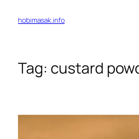
Skip
to
hobimasak.info
content
Tag:
custard pow