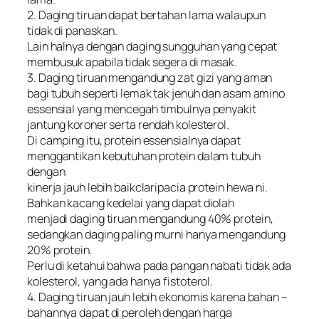
2. Daging tiruan dapat bertahan lama walaupun
tidak di panaskan.
Lain halnya dengan daging sungguhan yang cepat
membusuk apabila tidak segera di masak.
3. Daging tiruan mengandung zat gizi yang aman
bagi tubuh seperti lemak tak jenuh dan asam amino
essensial yang mencegah timbulnya penyakit
jantung koroner serta rendah kolesterol.
Di camping itu, protein essensialnya dapat
menggantikan kebutuhan protein dalam tubuh
dengan
kinerja jauh lebih baikclaripacia protein hewa ni.
Bahkan kacang kedelai yang dapat diolah
menjadi daging tiruan mengandung 40% protein,
sedangkan daging paling murni hanya mengandung
20% protein.
Perlu di ketahui bahwa pada pangan nabati tidak ada
kolesterol, yang ada hanya fistoterol.
4. Daging tiruan jauh lebih ekonomis karena bahan –
bahannya dapat di peroleh dengan harga