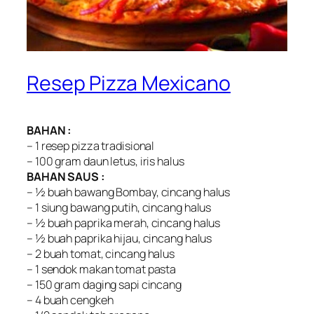
Resep Pizza Mexicano
BAHAN :
– 1 resep pizza tradisional
– 100 gram daun letus, iris halus
BAHAN SAUS :
– ½ buah bawang Bombay, cincang halus
– 1 siung bawang putih, cincang halus
– ½ buah paprika merah, cincang halus
– ½ buah paprika hijau, cincang halus
– 2 buah tomat, cincang halus
– 1 sendok makan tomat pasta
– 150 gram daging sapi cincang
– 4 buah cengkeh