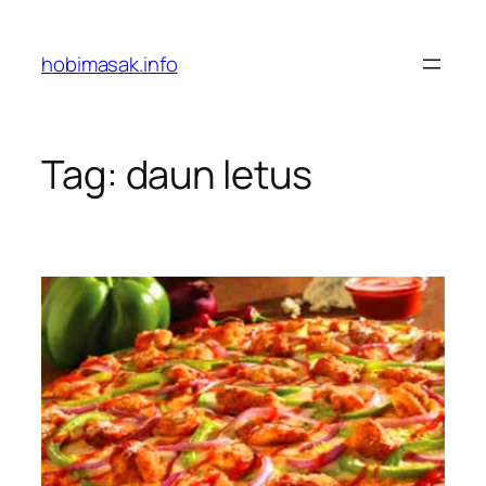
Skip
to
hobimasak.info
content
Tag:
daun letus