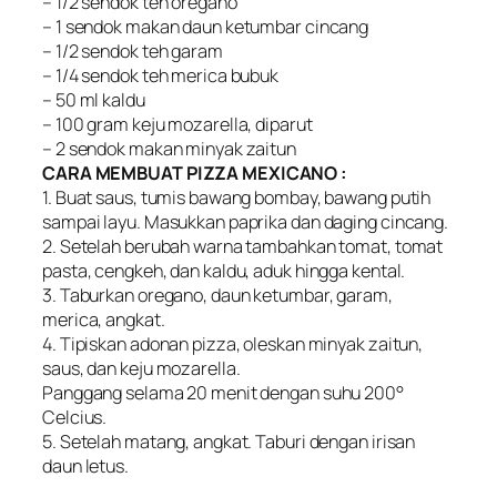
– 1/2 sendok teh oregano
– 1 sendok makan daun ketumbar cincang
– 1/2 sendok teh garam
– 1/4 sendok teh merica bubuk
– 50 ml kaldu
– 100 gram keju mozarella, diparut
– 2 sendok makan minyak zaitun
CARA MEMBUAT PIZZA MEXICANO :
1. Buat saus, tumis bawang bombay, bawang putih
sampai layu. Masukkan paprika dan daging cincang.
2. Setelah berubah warna tambahkan tomat, tomat
pasta, cengkeh, dan kaldu, aduk hingga kental.
3. Taburkan oregano, daun ketumbar, garam,
merica, angkat.
4. Tipiskan adonan pizza, oleskan minyak zaitun,
saus, dan keju mozarella.
Panggang selama 20 menit dengan suhu 200°
Celcius.
5. Setelah matang, angkat. Taburi dengan irisan
daun letus.