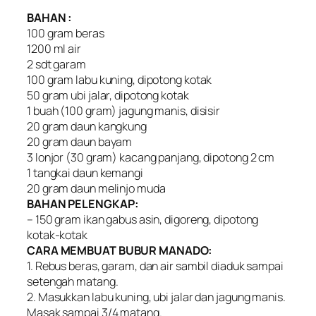
BAHAN :
100 gram beras
1200 ml air
2 sdt garam
100 gram labu kuning, dipotong kotak
50 gram ubi jalar, dipotong kotak
1 buah (100 gram) jagung manis, disisir
20 gram daun kangkung
20 gram daun bayam
3 lonjor (30 gram) kacang panjang, dipotong 2 cm
1 tangkai daun kemangi
20 gram daun melinjo muda
BAHAN PELENGKAP:
– 150 gram ikan gabus asin, digoreng, dipotong
kotak-kotak
CARA MEMBUAT BUBUR MANADO:
1. Rebus beras, garam, dan air sambil diaduk sampai
setengah matang.
2. Masukkan labu kuning, ubi jalar dan jagung manis.
Masak sampai 3/4 matang.