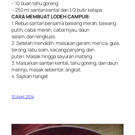
– 10 buah tahu goreng
– 250 ml santan kental dari 1/2 butir kelapa
CARA MEMBUAT LODEH CAMPUR:
1. Rebus santan bersama bawang merah, bawang
putih, cabai merah, cabai hijau, daun
salam, dan lengkuas.
2. Setelah mendidih, masukan garam, merica, gula,
terong, labu siam, kacang panjang, dan
puteri. Masak hingga sayuran matang.
3. Masukkan santan kental, tahu goreng, dan daun
melinjo, masak sebentar, angkat.
4. Sajikan hangat
10 April 2014