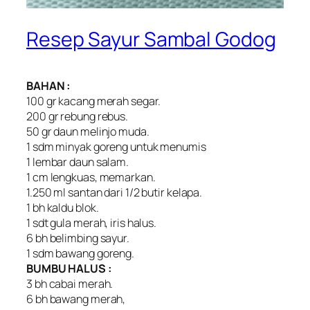
Resep Sayur Sambal Godog
BAHAN :
100 gr kacang merah segar.
200 gr rebung rebus.
50 gr daun melinjo muda.
1 sdm minyak goreng untuk menumis
1 lembar daun salam.
1 cm lengkuas, memarkan.
1.250 ml santan dari 1/2 butir kelapa.
1 bh kaldu blok.
1 sdt gula merah, iris halus.
6 bh belimbing sayur.
1 sdm bawang goreng.
BUMBU HALUS :
3 bh cabai merah.
6 bh bawang merah,