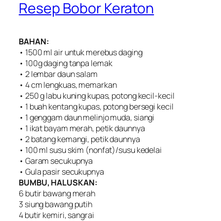
Resep Bobor Keraton
BAHAN:
• 1500 ml air untuk merebus daging
• 100g daging tanpa lemak
• 2 lembar daun salam
• 4 cm lengkuas, memarkan
• 250 g labu kuning kupas, potong kecil-kecil
• 1 buah kentang kupas, potong bersegi kecil
• 1 genggam daun melinjo muda, siangi
• 1 ikat bayam merah, petik daunnya
• 2 batang kemangi, petik daunnya
• 100 ml susu skim (nonfat)/susu kedelai
• Garam secukupnya
• Gula pasir secukupnya
BUMBU, HALUSKAN:
6 butir bawang merah
3 siung bawang putih
4 butir kemiri, sangrai