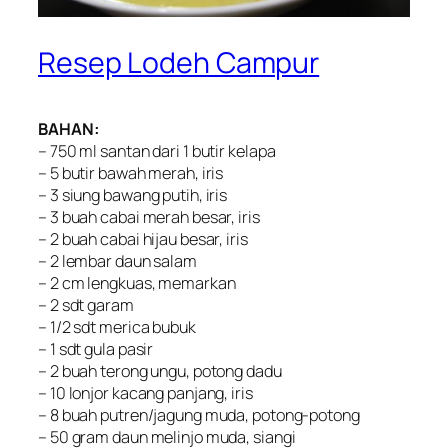
Resep Lodeh Campur
BAHAN:
– 750 ml santan dari 1 butir kelapa
– 5 butir bawah merah, iris
– 3 siung bawang putih, iris
– 3 buah cabai merah besar, iris
– 2 buah cabai hijau besar, iris
– 2 lembar daun salam
– 2 cm lengkuas, memarkan
– 2 sdt garam
– 1/2 sdt merica bubuk
– 1 sdt gula pasir
– 2 buah terong ungu, potong dadu
– 10 lonjor kacang panjang, iris
– 8 buah putren/jagung muda, potong-potong
– 50 gram daun melinjo muda, siangi