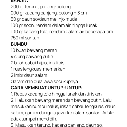
BAHAN:
200 gr terung, potong-potong
200 gr kacang panjang, potong ± 3 cm
50 gr daun so/daun melinjo muda
100 gr soon, rendam dalam air hingga lunak
100 gr kacang tolo, rendam dalam air beberapa jam
750 ml santan
BUMBU:
10 buah bawang merah
4 siung bawang putih
2 buah cabai hijau, iris tipis
1 ruas lengkuas, memarkan
2 lmbr daun salam
Garam dan gula jawa secukupnya
CARA MEMBUAT UNTUP-UNTUP:
1. Rebus kacang tolo hingga lunak dan tiriskan.
2. Haluskan bawang merah dan bawang putih. Lalu
masukkan bumbu halus, irisan cabai, lengkuas, daun
salam, garam dan gula jawa ke dalam santan. Aduk-
aduk sampai mendidih.
3. Masukkan terung, kacang panjang, daun so,