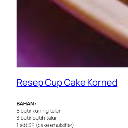
Resep Cup Cake Korned
BAHAN :
5 butir kuning telur
3 butir putih telur
1 sdt SP (cake emulsifier)