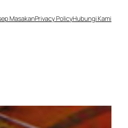
sep Masakan
Privacy Policy
Hubungi Kami