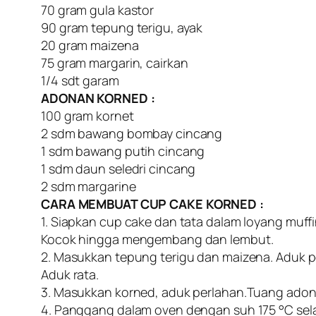
70 gram gula kastor
90 gram tepung terigu, ayak
20 gram maizena
75 gram margarin, cairkan
1/4 sdt garam
ADONAN KORNED :
100 gram kornet
2 sdm bawang bombay cincang
1 sdm bawang putih cincang
1 sdm daun seledri cincang
2 sdm margarine
CARA MEMBUAT CUP CAKE KORNED :
1. Siapkan cup cake dan tata dalam loyang muffi
Kocok hingga mengembang dan lembut.
2. Masukkan tepung terigu dan maizena. Aduk per
Aduk rata.
3. Masukkan korned, aduk perlahan.Tuang adon
4. Panggang dalam oven dengan suh 175 °C sel