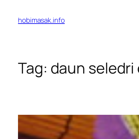
Skip
to
hobimasak.info
content
Tag:
daun seledri