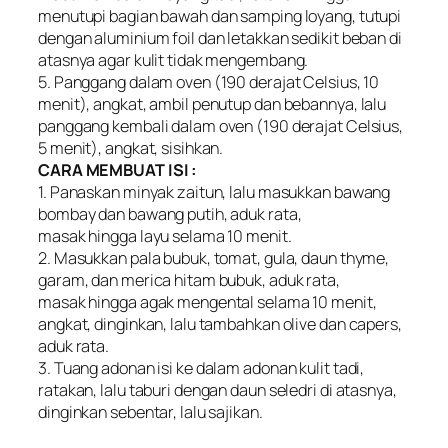
menutupi bagian bawah dan samping loyang, tutupi
dengan aluminium foil dan letakkan sedikit beban di
atasnya agar kulit tidak mengembang.
5. Panggang dalam oven (190 derajat Celsius, 10
menit), angkat, ambil penutup dan bebannya, lalu
panggang kembali dalam oven (190 derajat Celsius,
5 menit), angkat, sisihkan.
CARA MEMBUAT ISI :
1. Panaskan minyak zaitun, lalu masukkan bawang
bombay dan bawang putih, aduk rata,
masak hingga layu selama 10 menit.
2. Masukkan pala bubuk, tomat, gula, daun thyme,
garam, dan merica hitam bubuk, aduk rata,
masak hingga agak mengental selama 10 menit,
angkat, dinginkan, lalu tambahkan olive dan capers,
aduk rata.
3. Tuang adonan isi ke dalam adonan kulit tadi,
ratakan, lalu taburi dengan daun seledri di atasnya,
dinginkan sebentar, lalu sajikan.