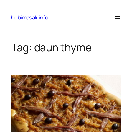
Skip
to
hobimasak.info
content
Tag:
daun thyme