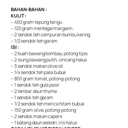
BAHAN-BAHAN :
KULIT :
– 450 gram tepung terigu
– 120 gram mentega/margarin
– 2 sendok teh campuran bumbu kering
– 1/2 sendok teh garam
ISI :
– 2 buah bawang bombay, potong tipis
– 2 siung bawang putih, cincang halus
– 3 sendok makan olive oil
– 1/4 sendok teh pala bubuk
– 850 gram tomat, potong-potong
– 1 sendok teh gula pasir
– 2 lembar daun thyme
– 1 sendok teh garam
– 1/2 sendok teh merica hitam bubuk
– 150 gram olive, potong-potong
– 2 sendok makan capers
– 1 batang daun seledri, iris halus