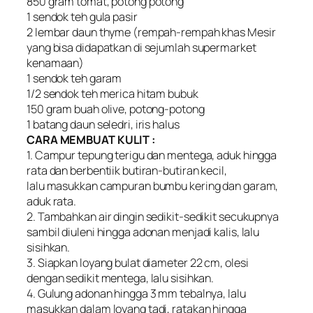
850 gram tomat, potong potong
1 sendok teh gula pasir
2 lembar daun thyme (rempah-rempah khas Mesir
yang bisa didapatkan di sejumlah supermarket
kenamaan)
1 sendok teh garam
1/2 sendok teh merica hitam bubuk
150 gram buah olive, potong-potong
1 batang daun seledri, iris halus
CARA MEMBUAT KULIT :
1. Campur tepung terigu dan mentega, aduk hingga
rata dan berbentiik butiran-butiran kecil,
lalu masukkan campuran bumbu kering dan garam,
aduk rata.
2. Tambahkan air dingin sedikit-sedikit secukupnya
sambil diuleni hingga adonan menjadi kalis, lalu
sisihkan.
3. Siapkan loyang bulat diameter 22 cm, olesi
dengan sedikit mentega, lalu sisihkan.
4. Gulung adonan hingga 3 mm tebalnya, lalu
masukkan dalam loyang tadi, ratakan hingga