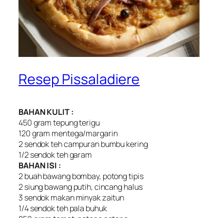
Resep Pissaladiere
BAHAN KULIT :
450 gram tepung terigu
120 gram mentega/margarin
2 sendok teh campuran bumbu kering
1/2 sendok teh garam
BAHAN ISI :
2 buah bawang bombay, potong tipis
2 siung bawang putih, cincang halus
3 sendok makan minyak zaitun
1/4 sendok teh pala buhuk