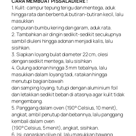
CARA MEMBUAT PISSALADIERE :
1. Kulit: campur tepung terigu dan mentega, aduk
hingga rata dan berbentuk butiran-butiran kecil, lalu
masukkan
campuran bumbu kering dan garam, aduk rata.
2. Tambahkan air dingin sedikit-sedikit secukupnya
sambil diuleni hingga adonan menjadi kalis, lalu
sisihkan.
3. Siapkan loyang bulat diameter 22 cm, olesi
dengan sedikit mentega, lalu sisihkan
4. Gulung adonan hingga 3 mm tebalnya, lalu
masukkan dalam loyang tadi, ratakan hingga
menutupi bagian bawah
dan samping loyang, tutupi dengan aluminium foil
dan letakkan sedikit beban di atasnya agar kulit tidak
mengembang.
5. Panggang dalam oven (190° Celsius, 10 menit),
angkat, ambil penutup dan bebannya, lalu panggang
kembali dalam oven
(190° Celsius, 5 menit), angkat, sisihkan.
6. Isi: panaskan olive oil, lalu masukkan bawang