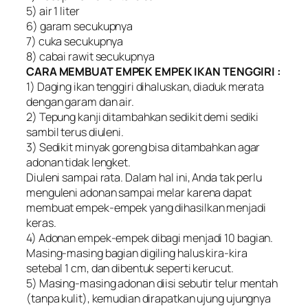
5) air 1 liter
6) garam secukupnya
7) cuka secukupnya
8) cabai rawit secukupnya
CARA MEMBUAT EMPEK EMPEK IKAN TENGGIRI :
1) Daging ikan tenggiri dihaluskan, diaduk merata
dengan garam dan air.
2) Tepung kanji ditambahkan sedikit demi sediki
sambil terus diuleni.
3) Sedikit minyak goreng bisa ditambahkan agar
adonan tidak lengket.
Diuleni sampai rata. Dalam hal ini, Anda tak perlu
menguleni adonan sampai melar karena dapat
membuat empek-empek yang dihasilkan menjadi
keras.
4) Adonan empek-empek dibagi menjadi 10 bagian.
Masing-masing bagian digiling halus kira-kira
setebal 1 cm, dan dibentuk seperti kerucut.
5) Masing-masing adonan diisi sebutir telur mentah
(tanpa kulit), kemudian dirapatkan ujung ujungnya