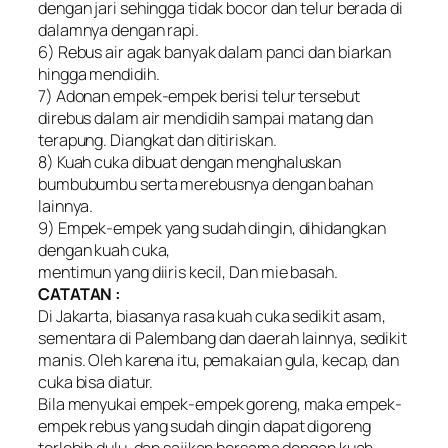
dengan jari sehingga tidak bocor dan telur berada di
dalamnya dengan rapi.
6) Rebus air agak banyak dalam panci dan biarkan
hingga mendidih.
7) Adonan empek-empek berisi telur tersebut
direbus dalam air mendidih sampai matang dan
terapung. Diangkat dan ditiriskan.
8) Kuah cuka dibuat dengan menghaluskan
bumbubumbu serta merebusnya dengan bahan
lainnya.
9) Empek-empek yang sudah dingin, dihidangkan
dengan kuah cuka,
mentimun yang diiris kecil, Dan mie basah.
CATATAN :
Di Jakarta, biasanya rasa kuah cuka sedikit asam,
sementara di Palembang dan daerah lainnya, sedikit
manis. Oleh karena itu, pemakaian gula, kecap, dan
cuka bisa diatur.
Bila menyukai empek-empek goreng, maka empek-
empek rebus yang sudah dingin dapat digoreng
terlebih dulu, dan sajikan bersama dengan kuah