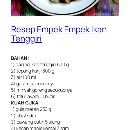
Resep Empek Empek Ikan
Tenggiri
BAHAN :
1) daging ikan tenggiri 600 g
2) tepung kanji 300 g
3) air 100 ml
4) garam secukupnya
5) minyak goreng secukupnya
6) telur ayam 10 butir
KUAH CUKA :
1) gula merah 250 g
2) ubi 2 sdm
3) bawang putih 5 siung
4) kecap manis kental 3 sdm