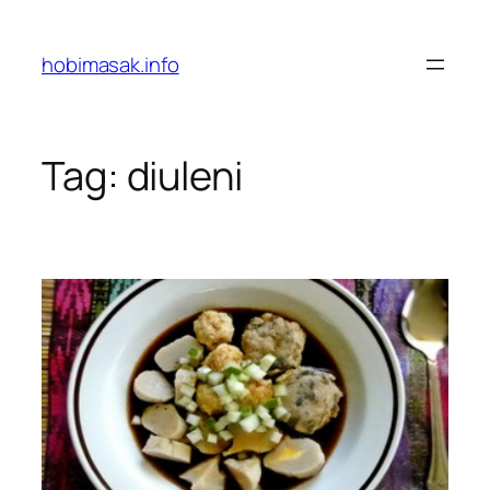
Skip
to
hobimasak.info
content
Tag:
diuleni