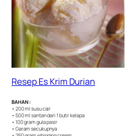
Resep Es Krim Durian
BAHAN :
• 200 ml susu cair
• 500 ml santan dari 1 butir kelapa
• 100 gram gula pasir
• Garam secukupnya
• 250 gram whipping cream