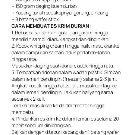
• 150 gram daging buah durian
• Kacang tanah secukupnya, goreng, cincang
• 8 batang wafer stick
CARA MEMBUAT ES KRIM DURIAN :
1. Rebus susu, santan, gula, dan garam hingga
mendidih sambil diaduk angkat dan dinginkan.
2. Kocok whipping cream hingga naik, masukkan ke
dalam campuran santan, aduk perlahan-lahan
hingga rata.
Masukkan daging buah durian, aduk hingga rata.
3. Tempatkan adonan dalam wadah plastik. Simpan
dalam lemari pendingin (freezer) selama 2-3 jam.
Angkat, kocok hingga halus, lalu masukkan lagi ke
dalam lemari pendingin. Lakukan hal yang sama
sebanyak 2 kali.
Terakhir masukkan ke dalam freezer hingga
membeku.
4. Pindahkan es krim ke dalam lemari es selama 20
menit sebelum dihidangkan.
Sajikan dengan ditaburi kacang dan 1 batang wafer