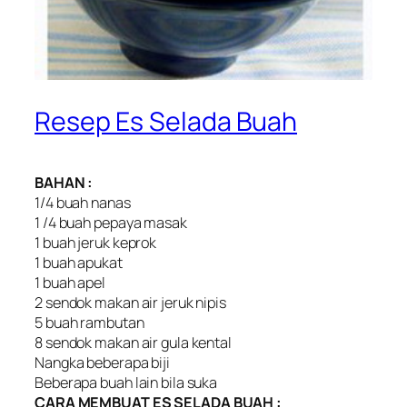
Resep Es Selada Buah
BAHAN :
1/4 buah nanas
1 /4 buah pepaya masak
1 buah jeruk keprok
1 buah apukat
1 buah apel
2 sendok makan air jeruk nipis
5 buah rambutan
8 sendok makan air gula kental
Nangka beberapa biji
Beberapa buah lain bila suka
CARA MEMBUAT ES SELADA BUAH :