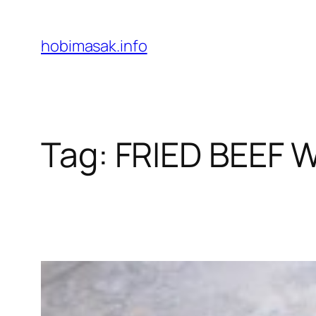
Skip
to
hobimasak.info
content
Tag:
FRIED BEEF 