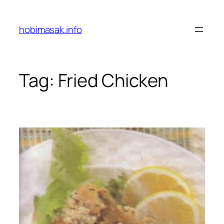
Skip
to
hobimasak.info
content
Tag:
Fried Chicken