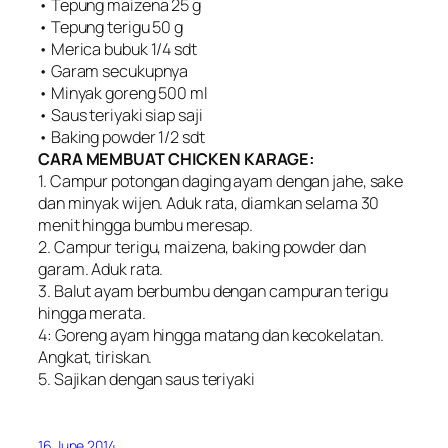
• Tepung maizena 25 g
• Tepung terigu 50 g
• Merica bubuk 1/4 sdt
• Garam secukupnya
• Minyak goreng 500 ml
• Saus teriyaki siap saji
• Baking powder 1/2 sdt
CARA MEMBUAT CHICKEN KARAGE:
1. Campur potongan daging ayam dengan jahe, sake
dan minyak wijen. Aduk rata, diamkan selama 30
menit hingga bumbu meresap.
2. Campur terigu, maizena, baking powder dan
garam. Aduk rata.
3. Balut ayam berbumbu dengan campuran terigu
hingga merata.
4: Goreng ayam hingga matang dan kecokelatan.
Angkat, tiriskan.
5. Sajikan dengan saus teriyaki
16 June 2014