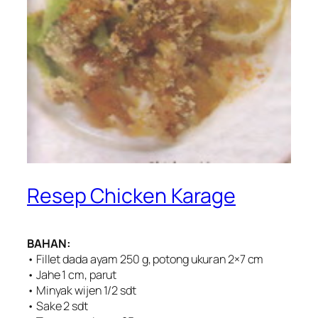
Resep Chicken Karage
BAHAN:
• Fillet dada ayam 250 g, potong ukuran 2×7 cm
• Jahe 1 cm, parut
• Minyak wijen 1/2 sdt
• Sake 2 sdt