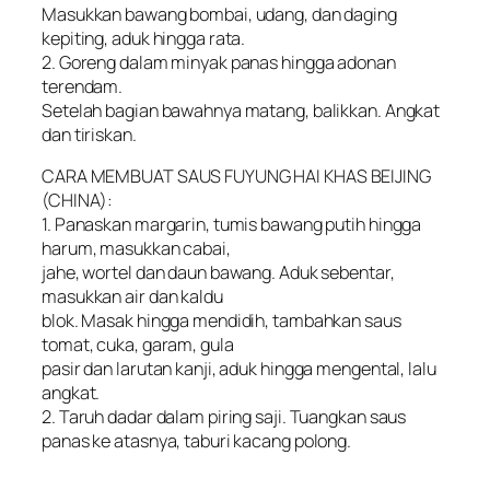
Masukkan bawang bombai, udang, dan daging
kepiting, aduk hingga rata.
2. Goreng dalam minyak panas hingga adonan
terendam.
Setelah bagian bawahnya matang, balikkan. Angkat
dan tiriskan.
CARA MEMBUAT SAUS FUYUNG HAI KHAS BEIJING
(CHINA):
1. Panaskan margarin, tumis bawang putih hingga
harum, masukkan cabai,
jahe, wortel dan daun bawang. Aduk sebentar,
masukkan air dan kaldu
blok. Masak hingga mendidih, tambahkan saus
tomat, cuka, garam, gula
pasir dan larutan kanji, aduk hingga mengental, lalu
angkat.
2. Taruh dadar dalam piring saji. Tuangkan saus
panas ke atasnya, taburi kacang polong.