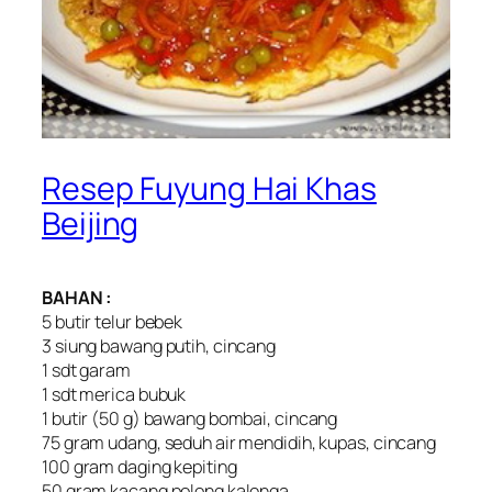
Resep Fuyung Hai Khas
Beijing
BAHAN :
5 butir telur bebek
3 siung bawang putih, cincang
1 sdt garam
1 sdt merica bubuk
1 butir (50 g) bawang bombai, cincang
75 gram udang, seduh air mendidih, kupas, cincang
100 gram daging kepiting
50 gram kacang polong kalenga