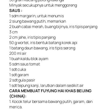
Minyak secukupnya untuk menggoreng
SAUS :
1 sdm margarin, untuk menumis
2 siung bawang putih, memarkan
2 buah cabai merah, buang bijinya, iris tipis panjang
3 cm
2 cm jahe, iris tipis panjang
50 g wortel, iris bentuk batang korek api
1 batang daun bawang, iris tipis serong
200 ml air
1 buah kaldu blok ayam
5 sdm saus tomat
1 sdt cuka
1 sdt garam
2 sdt gula pasir
1 sdt tepung kanji, larutkan dalam sedikit air
CARA MEMBUAT FUYUNG HAI KHAS BEIJING
(CHINA):
1. Kocok telur bersama bawang putih, garam, dan
merica.