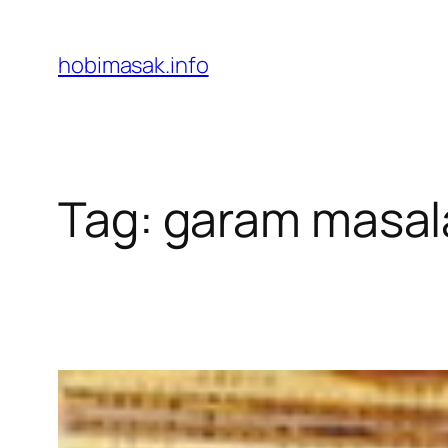
Skip
to
hobimasak.info
content
Tag:
garam masal