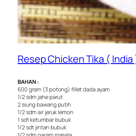
Resep Chicken Tika ( India 
BAHAN :
600 gram (3 potong) fillet dada ayam
1/2 sdm jahe parut
2 siung bawang putih
1/2 sdm air jeruk lemon
1 sdt ketumbar bubuk
1/2 sdt jintan bubuk
1/2 sdm garam masala