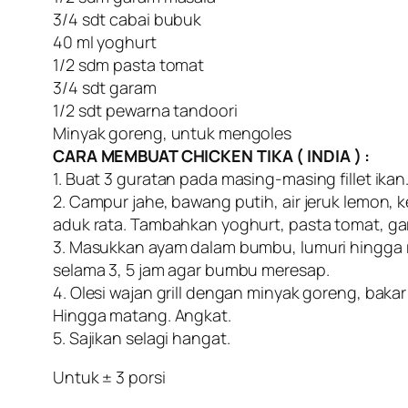
3/4 sdt cabai bubuk
40 ml yoghurt
1/2 sdm pasta tomat
3/4 sdt garam
1/2 sdt pewarna tandoori
Minyak goreng, untuk mengoles
CARA MEMBUAT CHICKEN TIKA ( INDIA ) :
1. Buat 3 guratan pada masing-masing fillet ikan
2. Campur jahe, bawang putih, air jeruk lemon,
aduk rata. Tambahkan yoghurt, pasta tomat, ga
3. Masukkan ayam dalam bumbu, lumuri hingga r
selama 3, 5 jam agar bumbu meresap.
4. Olesi wajan grill dengan minyak goreng, bakar
Hingga matang. Angkat.
5. Sajikan selagi hangat.
Untuk ± 3 porsi