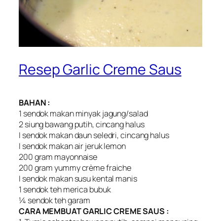
Resep Garlic Creme Saus
BAHAN :
1 sendok makan minyak jagung/salad
2 siung bawang putih, cincang halus
I sendok makan daun seledri, cincang halus
I sendok makan air jeruk lemon
200 gram mayonnaise
200 gram yummy crème fraiche
I sendok makan susu kental manis
1 sendok teh merica bubuk
¼ sendok teh garam
CARA MEMBUAT GARLIC CREME SAUS :