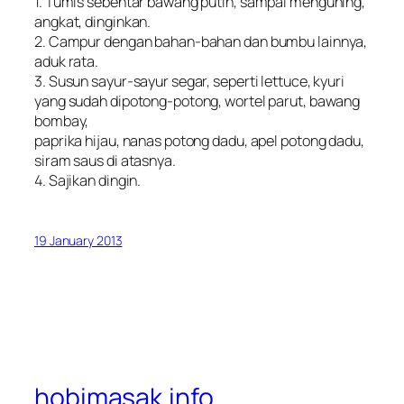
1. Tumis sebentar bawang putih, sampai menguning,
angkat, dinginkan.
2. Campur dengan bahan-bahan dan bumbu lainnya,
aduk rata.
3. Susun sayur-sayur segar, seperti lettuce, kyuri
yang sudah dipotong-potong, wortel parut, bawang
bombay,
paprika hijau, nanas potong dadu, apel potong dadu,
siram saus di atasnya.
4. Sajikan dingin.
19 January 2013
hobimasak.info